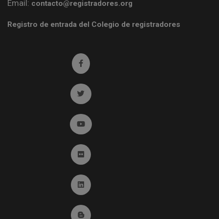
Email:
contacto@registradores.org
Registro de entrada del Colegio de registradores
Ir a facebook (abre en ventana nueva)
Ir a twitter (abre en ventana nueva)
Ir a YouTube (abre en ventana nueva)
Ir a Flickr (abre en ventana nueva)
Ir a Linkedin (abre en ventana nueva)
Ir al Blog (abre en ventana nueva)