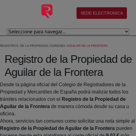
Skip to Main Content
(abre en nueva ventana)
SEDE ELECTRONICA
REGISTROS
DE LA PROPIEDAD
CORDOBA
AGUILAR DE LA FRONTERA
Registro de la Propiedad de
Aguilar de la Frontera
Desde la página oficial del Colegio de Registradores de la
Propiedad y Mercantiles de España podrá realizar todos los
trámites relacionados con el
Registro de la Propiedad de
Aguilar de la Frontera
de manera cómoda desde su casa u
oficina.
Ahora, servicios tan comunes como solicitar una nota simple al
Registro de la Propiedad de Aguilar de la Frontera
pueden
hacerse desde esta plataforma al coste oficial de
9,02 €
más