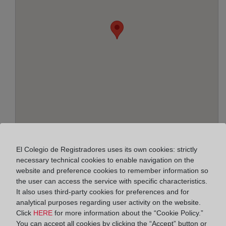
Address:
El Colegio de Registradores uses its own cookies: strictly
necessary technical cookies to enable navigation on the
Carrera, 4 - planta baja, 14920
website and preference cookies to remember information so
the user can access the service with specific characteristics.
Horario:
It also uses third-party cookies for preferences and for
De lunes a viernes de 09:00 a 17:00 horas
analytical purposes regarding user activity on the website.
Click
HERE
for more information about the “Cookie Policy.”
Agosto: De lunes a viernes de 09:00 a 14:00 horas
You can accept all cookies by clicking the “Accept” button or