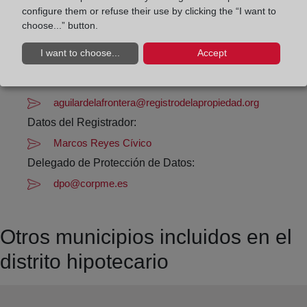
Los días 24 y 31 de diciembre de 09:00 a 14:00
configure them or refuse their use by clicking the “I want to
horas
choose...” button.
I want to choose...
Accept
Datos de contacto:
(957) 66 02 21
aguilardelafrontera@registrodelapropiedad.org
Datos del Registrador:
Marcos Reyes Cívico
Delegado de Protección de Datos:
dpo@corpme.es
Otros municipios incluidos en el
distrito hipotecario