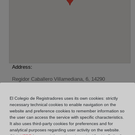
Address:
Regidor Caballero Villamediana, 6, 14290
Horario:
El Colegio de Registradores uses its own cookies: strictly
De lunes a viernes de 09:00 a 17:00 horas
necessary technical cookies to enable navigation on the
Agosto: De lunes a viernes de 09:00 a 14:00 horas
website and preference cookies to remember information so
the user can access the service with specific characteristics.
Los días 24 y 31 de diciembre de 09:00 a 14:00
It also uses third-party cookies for preferences and for
horas
analytical purposes regarding user activity on the website.