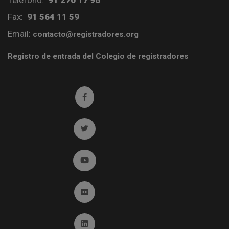
Teléfono:
91 270 17 96
Fax:
91 564 11 59
Email:
contacto@registradores.org
Registro de entrada del Colegio de registradores
Ir a facebook (abre en ventana nueva)
Ir a twitter (abre en ventana nueva)
Ir a YouTube (abre en ventana nueva)
Ir a Flickr (abre en ventana nueva)
Ir a Linkedin (abre en ventana nueva)