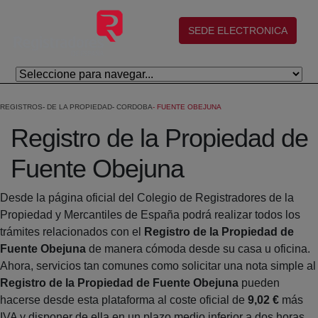
Skip to Main Content
(abre en nueva ventana)
SEDE ELECTRONICA
REGISTROS
DE LA PROPIEDAD
CORDOBA
FUENTE OBEJUNA
Registro de la Propiedad de
Fuente Obejuna
Desde la página oficial del Colegio de Registradores de la
Propiedad y Mercantiles de España podrá realizar todos los
trámites relacionados con el
Registro de la Propiedad de
Fuente Obejuna
de manera cómoda desde su casa u oficina.
Ahora, servicios tan comunes como solicitar una nota simple al
Registro de la Propiedad de Fuente Obejuna
pueden
hacerse desde esta plataforma al coste oficial de
9,02 €
más
IVA y disponer de ella en un plazo medio inferior a dos horas.