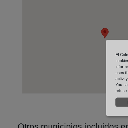
El Cole
cookie
informa
uses t
activit
You can
refuse 
Otros municipios incluidos en 