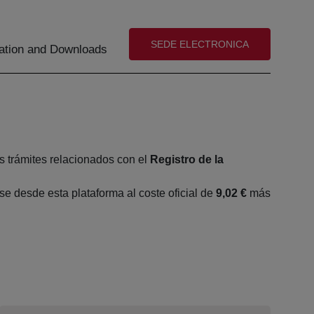
(abre en nueva ventana)
SEDE ELECTRONICA
tion and Downloads
s trámites relacionados con el
Registro de la
 desde esta plataforma al coste oficial de
9,02 €
más