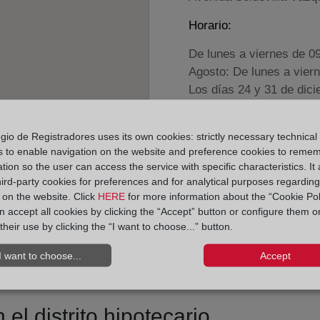
Horario:
De lunes a viernes de 0
Agosto: De lunes a vier
Los días 24 y 31 de dic
Datos de contacto:
gio de Registradores uses its own cookies: strictly necessary technical
(957) 63 01 69
s to enable navigation on the website and preference cookies to reme
tion so the user can access the service with specific characteristics. It 
posadas@registrod
hird-party cookies for preferences and for analytical purposes regardin
Datos del Registrador:
y on the website. Click
HERE
for more information about the “Cookie Pol
 accept all cookies by clicking the “Accept” button or configure them o
Marta Ruiz Rocam
their use by clicking the “I want to choose...” button.
Delegado de Protección d
I want to choose...
Accept
dpo@corpme.es
el distrito hipotecario