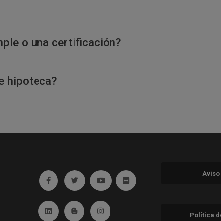
ple o una certificación?
e hipoteca?
Aviso
Ir a facebook (abre en ventana nueva)
Ir a twitter (abre en ventana nueva)
Ir a YouTube (abre en ventana nuev
Ir a Flickr (abre en ventana 
Ir a Linkedin (abre en ventana nueva)
Ir al Blog (abre en ventana nueva)
Ir a Instagram (abre en ventana nue
Política 