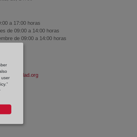
9:00 a 17:00 horas
nes de 09:00 a 14:00 horas
iembre de 09:00 a 14:00 horas
mber
also
elapropiedad.org
g user
icy.”
r
ora
e Datos: