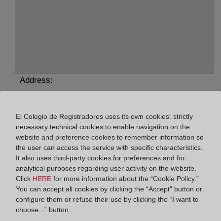
Address:
Cervantes, 10 bajo, 14960
El Colegio de Registradores uses its own cookies: strictly
Horario:
necessary technical cookies to enable navigation on the
website and preference cookies to remember information so
De lunes a viernes de 09:00 a 17:00 horas
the user can access the service with specific characteristics.
Agosto: De lunes a viernes de 09:00 a 14:00 horas
It also uses third-party cookies for preferences and for
Los días 24 y 31 de diciembre de 09:00 a 14:00
analytical purposes regarding user activity on the website.
horas
Click
HERE
for more information about the “Cookie Policy.”
You can accept all cookies by clicking the “Accept” button or
configure them or refuse their use by clicking the “I want to
Datos de contacto:
choose...” button.
(957) 53 82 20