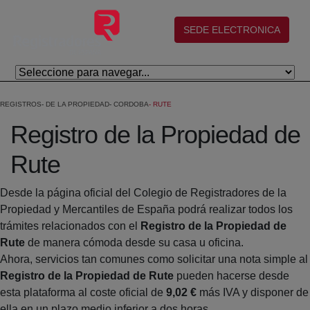
Skip to Main Content
(abre en nueva ventana)
SEDE ELECTRONICA
REGISTROS
DE LA PROPIEDAD
CORDOBA
RUTE
Registro de la Propiedad de
Rute
Desde la página oficial del Colegio de Registradores de la
Propiedad y Mercantiles de España podrá realizar todos los
trámites relacionados con el
Registro de la Propiedad de
Rute
de manera cómoda desde su casa u oficina.
Ahora, servicios tan comunes como solicitar una nota simple al
Registro de la Propiedad de Rute
pueden hacerse desde
esta plataforma al coste oficial de
9,02 €
más IVA y disponer de
ella en un plazo medio inferior a dos horas.