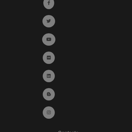
Ir a facebook (abre en ventana nueva)
Ir a twitter (abre en ventana nueva)
Ir a YouTube (abre en ventana nueva)
Ir a Flickr (abre en ventana nueva)
Ir a Linkedin (abre en ventana nueva)
Ir al Blog (abre en ventana nueva)
Ir a Instagram (abre en ventana nueva)