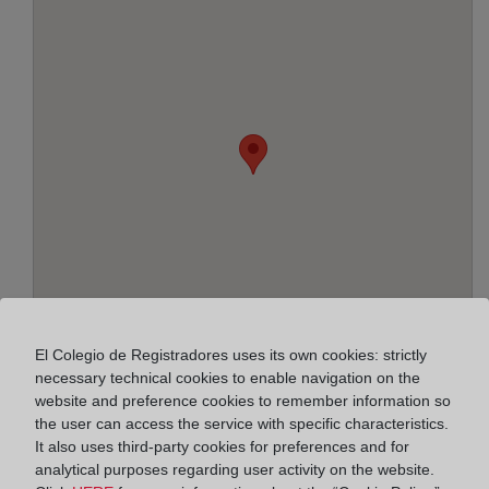
El Colegio de Registradores uses its own cookies: strictly
necessary technical cookies to enable navigation on the
Address:
website and preference cookies to remember information so
the user can access the service with specific characteristics.
Plaza Julio Caro Baroja, 1 - 2º, 20018
It also uses third-party cookies for preferences and for
analytical purposes regarding user activity on the website.
Horario: