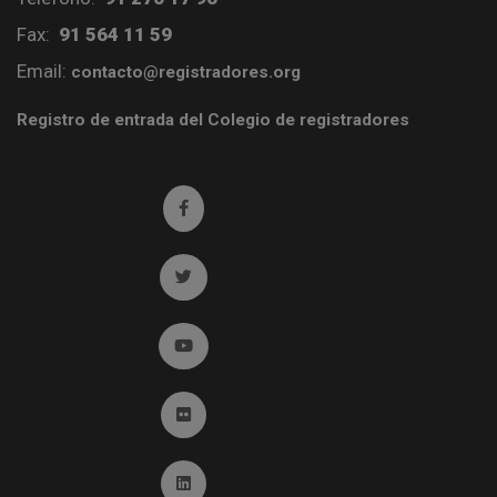
Fax:
91 564 11 59
Email:
contacto@registradores.org
Registro de entrada del Colegio de registradores
Ir a facebook (abre en ventana nueva)
Ir a twitter (abre en ventana nueva)
Ir a YouTube (abre en ventana nueva)
Ir a Flickr (abre en ventana nueva)
Ir a Linkedin (abre en ventana nueva)