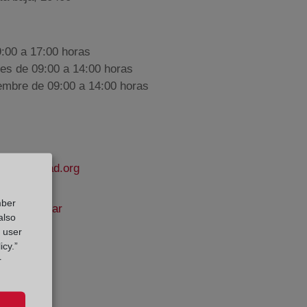
9:00 a 17:00 horas
nes de 09:00 a 14:00 horas
iembre de 09:00 a 14:00 horas
lapropiedad.org
mber
án Del Villar
also
e Datos:
g user
icy.”
r