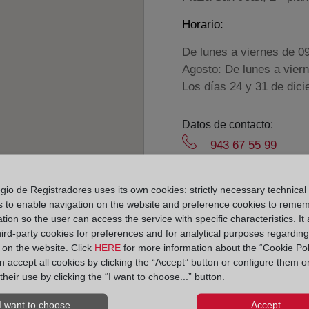
Horario:
De lunes a viernes de 0
Agosto: De lunes a vier
Los días 24 y 31 de dic
Datos de contacto:
943 67 55 99
tolosa2@registrode
Datos del Registrador:
gio de Registradores uses its own cookies: strictly necessary technical
s to enable navigation on the website and preference cookies to reme
Daniel Enrique Ferr
tion so the user can access the service with specific characteristics. It 
Delegado de Protección d
hird-party cookies for preferences and for analytical purposes regardin
y on the website. Click
HERE
for more information about the “Cookie Pol
dpo@corpme.es
 accept all cookies by clicking the “Accept” button or configure them o
their use by clicking the “I want to choose...” button.
el distrito hipotecario
I want to choose...
Accept