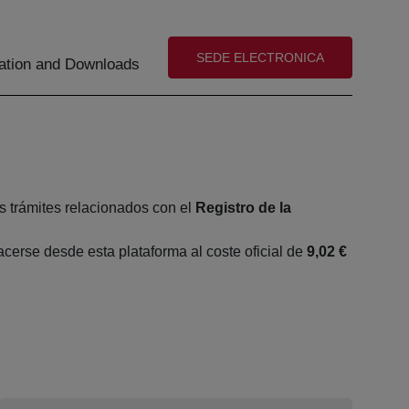
(abre en nueva ventana)
SEDE ELECTRONICA
tion and Downloads
s trámites relacionados con el
Registro de la
erse desde esta plataforma al coste oficial de
9,02 €