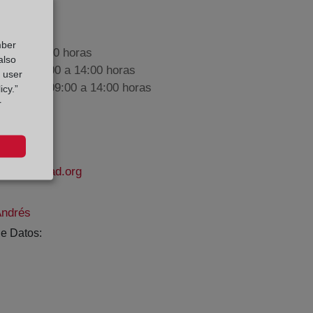
mber
9:00 a 17:00 horas
also
nes de 09:00 a 14:00 horas
g user
iembre de 09:00 a 14:00 horas
icy.”
r
lapropiedad.org
Andrés
e Datos: