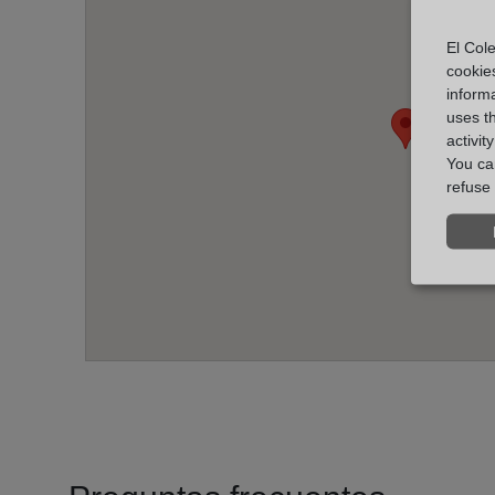
El Cole
cookie
informa
uses t
activit
You can
refuse 