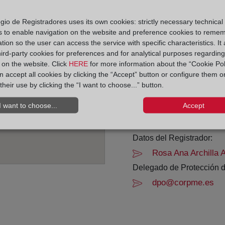
Horario:
gio de Registradores uses its own cookies: strictly necessary technical
s to enable navigation on the website and preference cookies to reme
De lunes a viernes de 0
tion so the user can access the service with specific characteristics. It 
Agosto: De lunes a vier
hird-party cookies for preferences and for analytical purposes regardin
Los días 24 y 31 de dic
y on the website. Click
HERE
for more information about the “Cookie Pol
 accept all cookies by clicking the “Accept” button or configure them o
their use by clicking the “I want to choose...” button.
Datos de contacto:
972 22 11 34
I want to choose...
Accept
girona2@registrode
Datos del Registrador:
Rosa Ana Archilla 
Delegado de Protección d
dpo@corpme.es