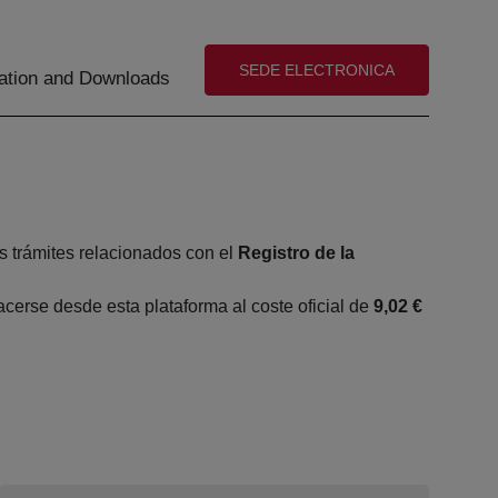
(abre en nueva ventana)
SEDE ELECTRONICA
tion and Downloads
s trámites relacionados con el
Registro de la
erse desde esta plataforma al coste oficial de
9,02 €