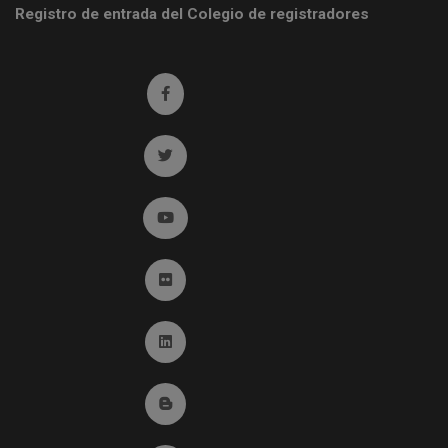
Registro de entrada del Colegio de registradores
Ir a facebook (abre en ventana nueva)
Ir a twitter (abre en ventana nueva)
Ir a YouTube (abre en ventana nueva)
Ir a Flickr (abre en ventana nueva)
Ir a Linkedin (abre en ventana nueva)
Ir al Blog (abre en ventana nueva)