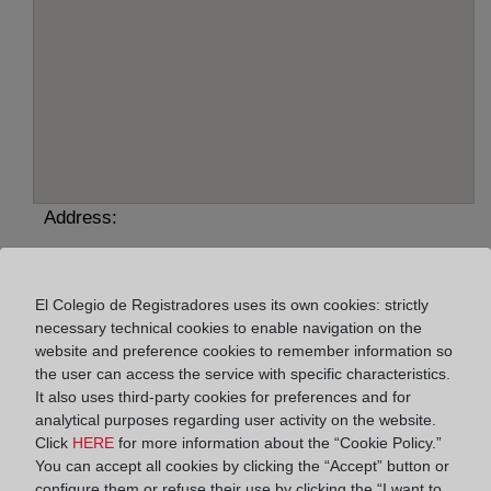
Address:
Pep Ventura, 14-20, bajos, local 5A, 17480
Horario:
El Colegio de Registradores uses its own cookies: strictly
necessary technical cookies to enable navigation on the
De lunes a viernes de 09:00 a 17:00 horas
website and preference cookies to remember information so
the user can access the service with specific characteristics.
Agosto: De lunes a viernes de 09:00 a 14:00 horas
It also uses third-party cookies for preferences and for
Los días 24 y 31 de diciembre de 09:00 a 14:00
analytical purposes regarding user activity on the website.
horas
Click
HERE
for more information about the “Cookie Policy.”
You can accept all cookies by clicking the “Accept” button or
configure them or refuse their use by clicking the “I want to