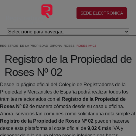
Skip to Main Content
(abre en nueva ventana)
SEDE ELECTRONICA
REGISTROS
DE LA PROPIEDAD
GIRONA
ROSES
ROSES Nº 02
Registro de la Propiedad de
Roses Nº 02
Desde la página oficial del Colegio de Registradores de la
Propiedad y Mercantiles de España podrá realizar todos los
trámites relacionados con el
Registro de la Propiedad de
Roses Nº 02
de manera cómoda desde su casa u oficina.
Ahora, servicios tan comunes como solicitar una nota simple al
Registro de la Propiedad de Roses Nº 02
pueden hacerse
desde esta plataforma al coste oficial de
9,02 €
más IVA y
disponer de ella en un plazo medio inferior a dos horas.