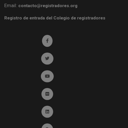
Email:
contacto@registradores.org
Registro de entrada del Colegio de registradores
Ir a facebook (abre en ventana nueva)
Ir a twitter (abre en ventana nueva)
Ir a YouTube (abre en ventana nueva)
Ir a Flickr (abre en ventana nueva)
Ir a Linkedin (abre en ventana nueva)