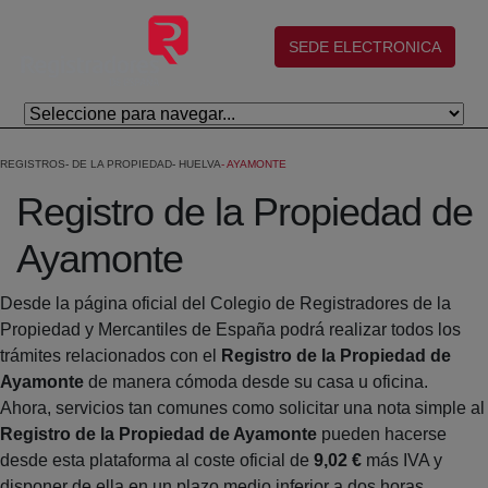
Skip to Main Content
(abre en nueva ventana)
SEDE ELECTRONICA
REGISTROS
DE LA PROPIEDAD
HUELVA
AYAMONTE
Registro de la Propiedad de
Ayamonte
Desde la página oficial del Colegio de Registradores de la
Propiedad y Mercantiles de España podrá realizar todos los
trámites relacionados con el
Registro de la Propiedad de
Ayamonte
de manera cómoda desde su casa u oficina.
Ahora, servicios tan comunes como solicitar una nota simple al
Registro de la Propiedad de Ayamonte
pueden hacerse
desde esta plataforma al coste oficial de
9,02 €
más IVA y
disponer de ella en un plazo medio inferior a dos horas.