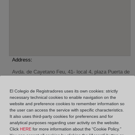
Address:
Avda. de Cayetano Feu, 41- local 4, plaza Puerta de
Goles, 21400
Horario:
El Colegio de Registradores uses its own cookies: strictly
necessary technical cookies to enable navigation on the
De lunes a viernes de 09:00 a 17:00 horas
website and preference cookies to remember information so
the user can access the service with specific characteristics.
Agosto: De lunes a viernes de 09:00 a 14:00 horas
It also uses third-party cookies for preferences and for
Los días 24 y 31 de diciembre de 09:00 a 14:00
analytical purposes regarding user activity on the website.
horas
Click
HERE
for more information about the “Cookie Policy.”