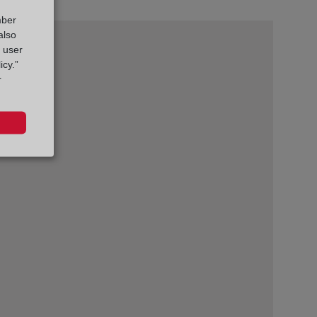
mber
also
g user
icy.”
r