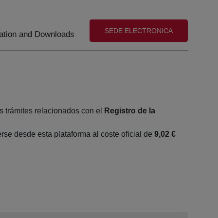
(abre en nueva ventana)
SEDE ELECTRONICA
tion and Downloads
s trámites relacionados con el
Registro de la
se desde esta plataforma al coste oficial de
9,02 €