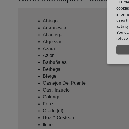
El Cole
cookie
informa
uses t
Abiego
activit
Adahuesca
You can
Alfantega
refuse 
Alquezar
Azara
Azlor
Barbuñales
Berbegal
Bierge
Castejon Del Puente
Castillazuelo
Colungo
Fonz
Grado (el)
Hoz Y Costean
Ilche