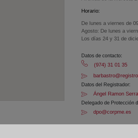
Horario:
De lunes a viernes de 0
Agosto: De lunes a vier
Los días 24 y 31 de dic
Datos de contacto:
(974) 31 01 35
barbastro@registro
Datos del Registrador:
Ángel Ramon Serrat
Delegado de Protección d
dpo@corpme.es
el distrito hipotecario