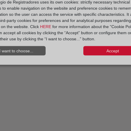
gio de Registradores uses its own cookies: strictly necessary technical
s to enable navigation on the website and preference cookies to reme
tion so the user can access the service with specific characteristics. It 
hird-party cookies for preferences and for analytical purposes regardin
y on the website. Click
HERE
for more information about the “Cookie Pol
 accept all cookies by clicking the “Accept” button or configure them o
their use by clicking the “I want to choose...” button.
I want to choose...
Accept