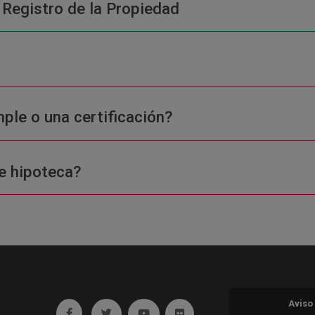
 Registro de la Propiedad
ple o una certificación?
e hipoteca?
Aviso
Ir a facebook (abre en ventana nueva)
Ir a twitter (abre en ventana nueva)
Ir a YouTube (abre en ventana nuev
Ir a Flickr (abre en ventana 