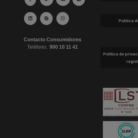
Ir a Linkedin (abre en ventana nueva)
Ir al Blog (abre en ventana nueva)
Ir a Instagram (abre en ventana nue
Política 
Contacto Consumidores
Teléfono:
900 10 11 41
Política de priva
regis