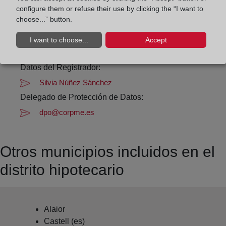
configure them or refuse their use by clicking the “I want to
choose...” button.
Datos de contacto:
(971) 36 43 00
I want to choose...
Accept
mahon@registrodelapropiedad.org
Datos del Registrador:
Silvia Núñez Sánchez
Delegado de Protección de Datos:
dpo@corpme.es
Otros municipios incluidos en el
distrito hipotecario
Alaior
Castell (es)