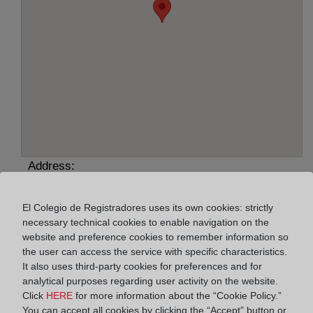
Address:
Cap D''Artruix, 22 - parcela 25, 7714
El Colegio de Registradores uses its own cookies: strictly
Horario:
necessary technical cookies to enable navigation on the
website and preference cookies to remember information so
De lunes a viernes de 09:00 a 17:00 horas
the user can access the service with specific characteristics.
Agosto: De lunes a viernes de 09:00 a 14:00 horas
It also uses third-party cookies for preferences and for
analytical purposes regarding user activity on the website.
Los días 24 y 31 de diciembre de 09:00 a 14:00
Click
HERE
for more information about the “Cookie Policy.”
horas
You can accept all cookies by clicking the “Accept” button or