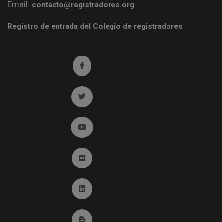
Email:
contacto@registradores.org
Registro de entrada del Colegio de registradores
Ir a facebook (abre en ventana nueva)
Ir a twitter (abre en ventana nueva)
Ir a YouTube (abre en ventana nueva)
Ir a Flickr (abre en ventana nueva)
Ir a Linkedin (abre en ventana nueva)
Ir al Blog (abre en ventana nueva)