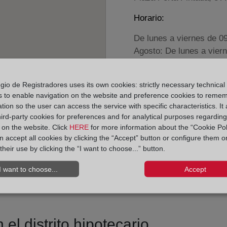
Horario:
De lunes a viernes de 0
Agosto: De lunes a vier
Los días 24 y 31 de dic
gio de Registradores uses its own cookies: strictly necessary technical
Datos de contacto:
s to enable navigation on the website and preference cookies to reme
tion so the user can access the service with specific characteristics. It 
(971) 42 52 48
hird-party cookies for preferences and for analytical purposes regardin
palmademallorca10
y on the website. Click
HERE
for more information about the “Cookie Pol
 accept all cookies by clicking the “Accept” button or configure them o
Datos del Registrador:
their use by clicking the “I want to choose...” button.
Víctor Juan Muñoz
Delegado de Protección d
I want to choose...
Accept
dpo@corpme.es
el distrito hipotecario