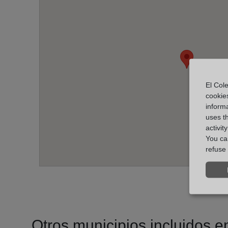
El Cole
cookie
informa
uses t
activit
You can
refuse 
Otros municipios incluidos en 