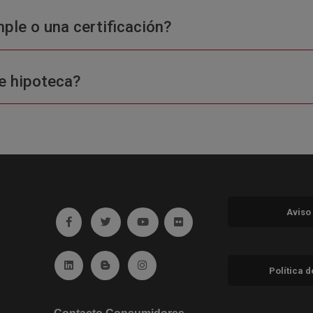
ple o una certificación?
e hipoteca?
Aviso
Ir a facebook (abre en ventana nueva)
Ir a twitter (abre en ventana nueva)
Ir a YouTube (abre en ventana nuev
Ir a Flickr (abre en ventana 
Ir a Linkedin (abre en ventana nueva)
Ir al Blog (abre en ventana nueva)
Ir a Instagram (abre en ventana nue
Política 