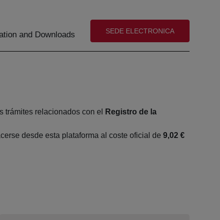
(abre en nueva ventana)
SEDE ELECTRONICA
tion and Downloads
s trámites relacionados con el
Registro de la
erse desde esta plataforma al coste oficial de
9,02 €