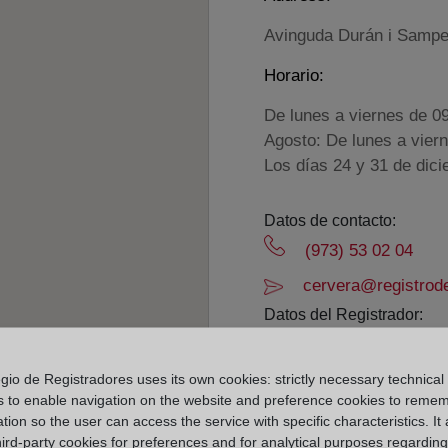
Avinguda Durán i Sampe
Horario:
De lunes a viernes de 0
Agosto: De lunes a vier
Los días 24 y 31 de dic
Datos de contacto:
(973) 53 02 04
cervera@registrode
Datos del Registrador:
Dorleta Pilar Sanza
Delegado de Protección d
gio de Registradores uses its own cookies: strictly necessary technical
s to enable navigation on the website and preference cookies to reme
dpo@corpme.es
tion so the user can access the service with specific characteristics. It 
hird-party cookies for preferences and for analytical purposes regardin