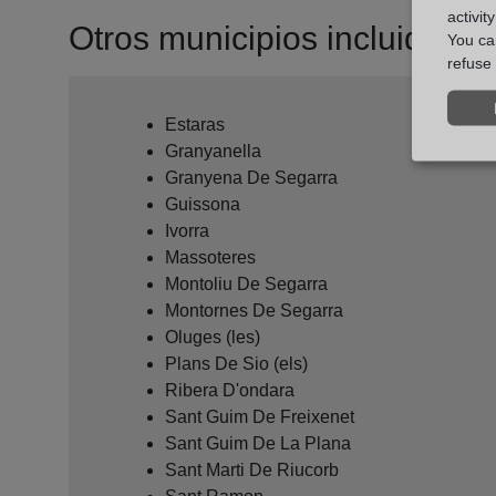
activit
Otros municipios incluidos en 
You can
refuse 
Estaras
Granyanella
Granyena De Segarra
Guissona
Ivorra
Massoteres
Montoliu De Segarra
Montornes De Segarra
Oluges (les)
Plans De Sio (els)
Ribera D'ondara
Sant Guim De Freixenet
Sant Guim De La Plana
Sant Marti De Riucorb