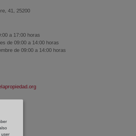
re, 41, 25200
9:00 a 17:00 horas
nes de 09:00 a 14:00 horas
iembre de 09:00 a 14:00 horas
lapropiedad.org
 Olaizola
e Datos:
mber
also
g user