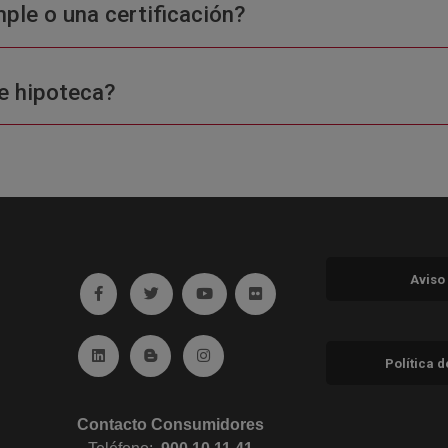
ple o una certificación?
e hipoteca?
Aviso
Ir a facebook (abre en ventana nueva)
Ir a twitter (abre en ventana nueva)
Ir a YouTube (abre en ventana nuev
Ir a Flickr (abre en ventana 
Ir a Linkedin (abre en ventana nueva)
Ir al Blog (abre en ventana nueva)
Ir a Instagram (abre en ventana nue
Política 
Contacto Consumidores