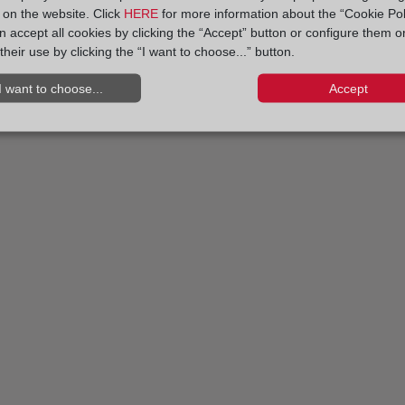
y on the website. Click
HERE
for more information about the “Cookie Pol
el distrito hipotecario
 accept all cookies by clicking the “Accept” button or configure them o
their use by clicking the “I want to choose...” button.
I want to choose...
Accept