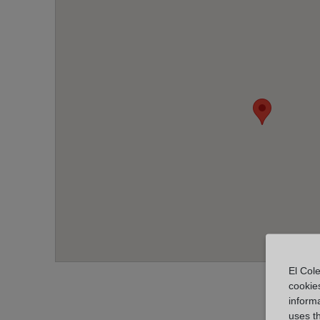
El Cole
cookie
informa
uses t