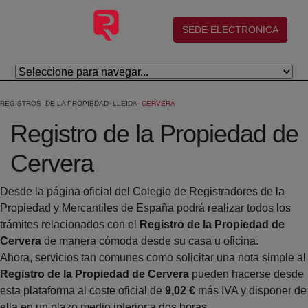
Skip to Main Content
(abre en nueva ventana)
SEDE ELECTRONICA
REGISTROS
DE LA PROPIEDAD
LLEIDA
CERVERA
Registro de la Propiedad de
Cervera
Desde la página oficial del Colegio de Registradores de la
Propiedad y Mercantiles de España podrá realizar todos los
trámites relacionados con el
Registro de la Propiedad de
Cervera
de manera cómoda desde su casa u oficina.
Ahora, servicios tan comunes como solicitar una nota simple al
Registro de la Propiedad de Cervera
pueden hacerse desde
esta plataforma al coste oficial de
9,02 €
más IVA y disponer de
ella en un plazo medio inferior a dos horas.