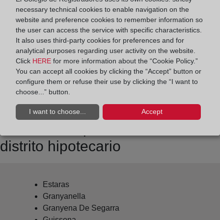
Datos de contacto:
necessary technical cookies to enable navigation on the
(973) 53 02 04
website and preference cookies to remember information so
the user can access the service with specific characteristics.
cervera@registrodelapropiedad.org
It also uses third-party cookies for preferences and for
Datos del Registrador:
analytical purposes regarding user activity on the website.
Dorleta Pilar Sanza Olaizola
Click
HERE
for more information about the “Cookie Policy.”
You can accept all cookies by clicking the “Accept” button or
Delegado de Protección de Datos:
configure them or refuse their use by clicking the “I want to
dpo@corpme.es
choose...” button.
I want to choose...
Accept
Otros municipios incluidos en el
distrito hipotecario
Estaras
Granyanella
Granyena De Segarra
Guissona