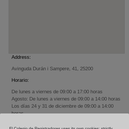
Address:
Avinguda Durán i Sampere, 41, 25200
Horario:
De lunes a viernes de 09:00 a 17:00 horas
Agosto: De lunes a viernes de 09:00 a 14:00 horas
Los días 24 y 31 de diciembre de 09:00 a 14:00
horas
El Colegio de Registradores uses its own cookies: strictly