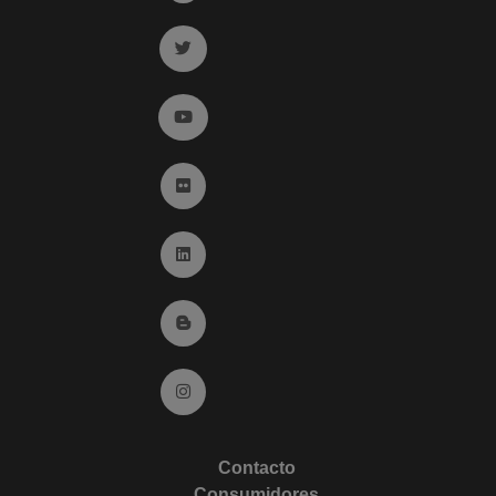
Ir a twitter (abre en ventana nueva)
Ir a YouTube (abre en ventana nueva)
Ir a Flickr (abre en ventana nueva)
Ir a Linkedin (abre en ventana nueva)
Ir al Blog (abre en ventana nueva)
Ir a Instagram (abre en ventana nueva)
Contacto
Consumidores