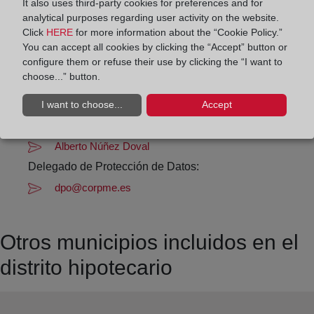
Los días 24 y 31 de diciembre de 09:00 a 14:00
It also uses third-party cookies for preferences and for
analytical purposes regarding user activity on the website.
horas
Click
HERE
for more information about the “Cookie Policy.”
You can accept all cookies by clicking the “Accept” button or
Datos de contacto:
configure them or refuse their use by clicking the “I want to
choose...” button.
982 12 83 74
ribadeo-fonsagrada@registrodelapropiedad.org
I want to choose...
Accept
Datos del Registrador:
Alberto Núñez Doval
Delegado de Protección de Datos:
dpo@corpme.es
Otros municipios incluidos en el
distrito hipotecario