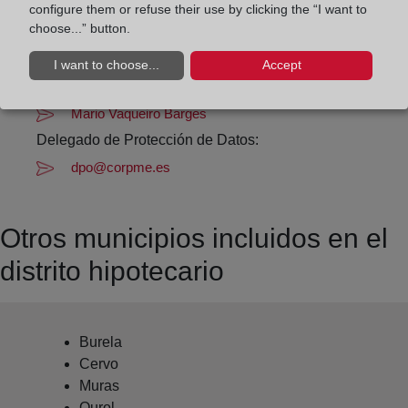
Datos de contacto:
configure them or refuse their use by clicking the “I want to
(982) 56 00 69
choose...” button.
vivero@registrodelapropiedad.org
I want to choose...
Accept
Datos del Registrador:
Mario Vaqueiro Barges
Delegado de Protección de Datos:
dpo@corpme.es
Otros municipios incluidos en el
distrito hipotecario
Burela
Cervo
Muras
Ourol