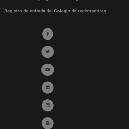
Registro de entrada del Colegio de registradores
Ir a facebook (abre en ventana nueva)
Ir a twitter (abre en ventana nueva)
Ir a YouTube (abre en ventana nueva)
Ir a Flickr (abre en ventana nueva)
Ir a Linkedin (abre en ventana nueva)
Ir al Blog (abre en ventana nueva)