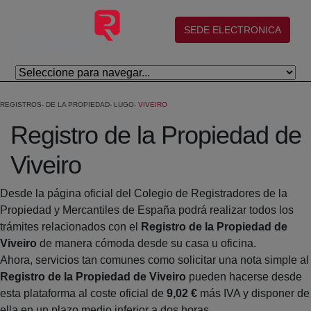
Skip to Main Content
(abre en nueva ventana)
SEDE ELECTRONICA
REGISTROS
DE LA PROPIEDAD
LUGO
VIVEIRO
Registro de la Propiedad de
Viveiro
Desde la página oficial del Colegio de Registradores de la
Propiedad y Mercantiles de España podrá realizar todos los
trámites relacionados con el
Registro de la Propiedad de
Viveiro
de manera cómoda desde su casa u oficina.
Ahora, servicios tan comunes como solicitar una nota simple al
Registro de la Propiedad de Viveiro
pueden hacerse desde
esta plataforma al coste oficial de
9,02 €
más IVA y disponer de
ella en un plazo medio inferior a dos horas.