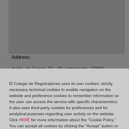
Address:
Avda. de Ferrol, 27 - 29, entresuelo, 27850
Horario:
El Colegio de Registradores uses its own cookies: strictly
necessary technical cookies to enable navigation on the
De lunes a viernes de 09:00 a 17:00 horas
website and preference cookies to remember information so
Agosto: De lunes a viernes de 09:00 a 14:00 horas
the user can access the service with specific characteristics.
Los días 24 y 31 de diciembre de 09:00 a 14:00
It also uses third-party cookies for preferences and for
horas
analytical purposes regarding user activity on the website.
Click
HERE
for more information about the “Cookie Policy.”
You can accept all cookies by clicking the “Accept” button or