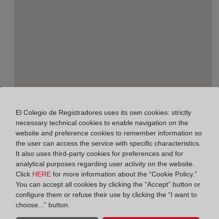
Address:
El Colegio de Registradores uses its own cookies: strictly
Dr. Álvarez Leyva, Edif.Pasaje, 29691
necessary technical cookies to enable navigation on the
website and preference cookies to remember information so
Horario:
the user can access the service with specific characteristics.
It also uses third-party cookies for preferences and for
De lunes a viernes de 09:00 a 17:00 horas
analytical purposes regarding user activity on the website.
Agosto: De lunes a viernes de 09:00 a 14:00 horas
Click
HERE
for more information about the “Cookie Policy.”
Los días 24 y 31 de diciembre de 09:00 a 14:00
You can accept all cookies by clicking the “Accept” button or
horas
configure them or refuse their use by clicking the “I want to
choose...” button.