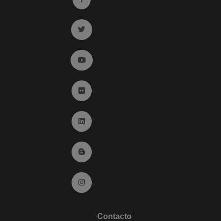
Ir a twitter (abre en ventana nueva)
Ir a YouTube (abre en ventana nueva)
Ir a Flickr (abre en ventana nueva)
Ir a Linkedin (abre en ventana nueva)
Ir al Blog (abre en ventana nueva)
Ir a Instagram (abre en ventana nueva)
Contacto