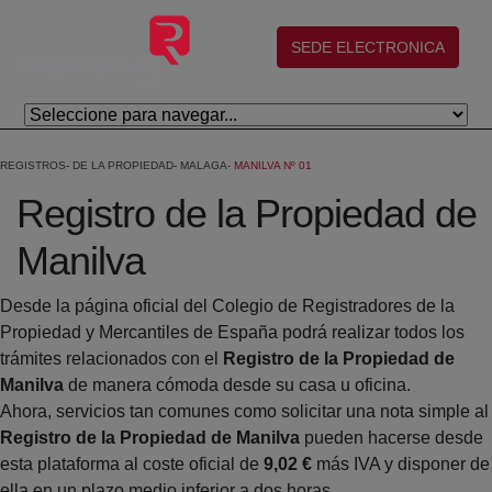
Skip to Main Content
(abre en nueva ventana)
SEDE ELECTRONICA
REGISTROS
DE LA PROPIEDAD
MALAGA
MANILVA Nº 01
Registro de la Propiedad de
Manilva
Desde la página oficial del Colegio de Registradores de la
Propiedad y Mercantiles de España podrá realizar todos los
trámites relacionados con el
Registro de la Propiedad de
Manilva
de manera cómoda desde su casa u oficina.
Ahora, servicios tan comunes como solicitar una nota simple al
Registro de la Propiedad de Manilva
pueden hacerse desde
esta plataforma al coste oficial de
9,02 €
más IVA y disponer de
ella en un plazo medio inferior a dos horas.