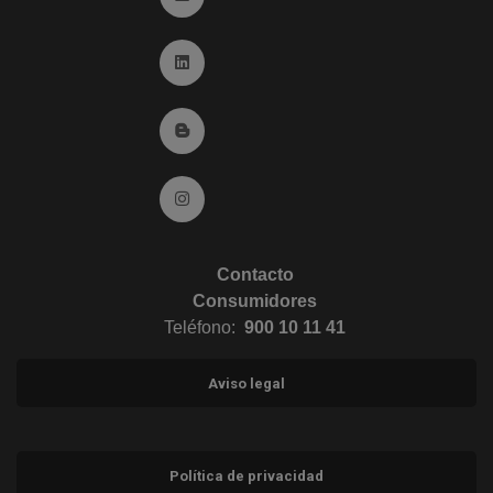
Ir a Linkedin (abre en ventana nueva)
Ir al Blog (abre en ventana nueva)
Ir a Instagram (abre en ventana nueva)
Contacto
Consumidores
Teléfono:
900 10 11 41
Aviso legal
Política de privacidad