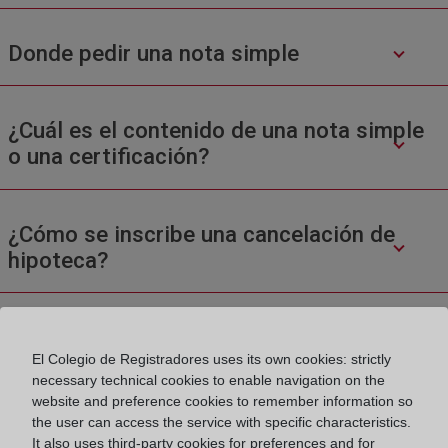
Donde pedir una nota simple
¿Cuál es el contenido de una nota simple
o una certificación?
¿Cómo se inscribe una cancelación de
hipoteca?
El Colegio de Registradores uses its own cookies: strictly
necessary technical cookies to enable navigation on the
website and preference cookies to remember information so
the user can access the service with specific characteristics.
Colegio de Registradores
It also uses third-party cookies for preferences and for