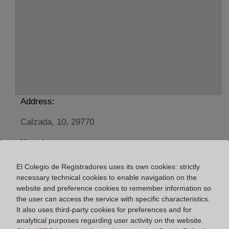
Address:
Calzada, 10, 29770
Horario:
De lunes a viernes de 09:00 a 17:00 horas
El Colegio de Registradores uses its own cookies: strictly
Agosto: De lunes a viernes de 09:00 a 14:00 horas
necessary technical cookies to enable navigation on the
Los días 24 y 31 de diciembre de 09:00 a 14:00
website and preference cookies to remember information so
the user can access the service with specific characteristics.
horas
It also uses third-party cookies for preferences and for
analytical purposes regarding user activity on the website.