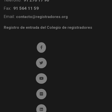
Teléfono:
91 270 17 96
Fax:
91 564 11 59
Email:
contacto@registradores.org
Registro de entrada del Colegio de registradores
Ir a facebook (abre en ventana nueva)
Ir a twitter (abre en ventana nueva)
Ir a YouTube (abre en ventana nueva)
Ir a Flickr (abre en ventana nueva)
Ir a Linkedin (abre en ventana nueva)