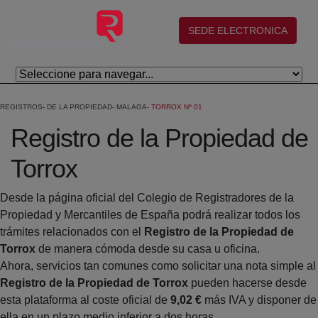
Skip to Main Content
(abre en nueva ventana)
SEDE ELECTRONICA
REGISTROS
DE LA PROPIEDAD
MALAGA
TORROX Nº 01
Registro de la Propiedad de
Torrox
Desde la página oficial del Colegio de Registradores de la
Propiedad y Mercantiles de España podrá realizar todos los
trámites relacionados con el
Registro de la Propiedad de
Torrox
de manera cómoda desde su casa u oficina.
Ahora, servicios tan comunes como solicitar una nota simple al
Registro de la Propiedad de Torrox
pueden hacerse desde
esta plataforma al coste oficial de
9,02 €
más IVA y disponer de
ella en un plazo medio inferior a dos horas.