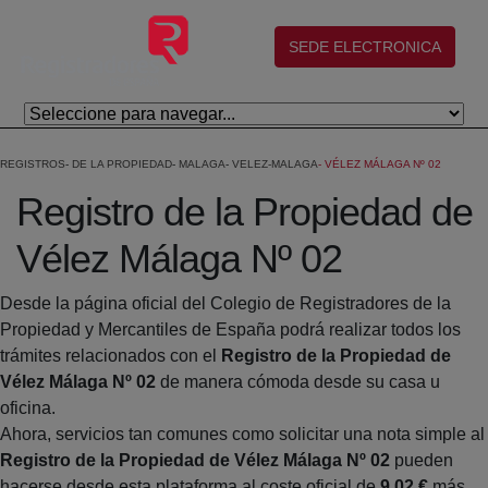
Skip to Main Content
(abre en nueva ventana)
SEDE ELECTRONICA
REGISTROS
DE LA PROPIEDAD
MALAGA
VELEZ-MALAGA
VÉLEZ MÁLAGA Nº 02
Registro de la Propiedad de
Vélez Málaga Nº 02
Desde la página oficial del Colegio de Registradores de la
Propiedad y Mercantiles de España podrá realizar todos los
trámites relacionados con el
Registro de la Propiedad de
Vélez Málaga Nº 02
de manera cómoda desde su casa u
oficina.
Ahora, servicios tan comunes como solicitar una nota simple al
Registro de la Propiedad de Vélez Málaga Nº 02
pueden
hacerse desde esta plataforma al coste oficial de
9,02 €
más