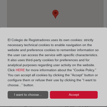
El Colegio de Registradores uses its own cookies: strictly
necessary technical cookies to enable navigation on the
website and preference cookies to remember information so
the user can access the service with specific characteristics.
It also uses third-party cookies for preferences and for
analytical purposes regarding user activity on the website.
Address:
Click
HERE
for more information about the “Cookie Policy.”
You can accept all cookies by clicking the “Accept” button or
Camino de Enmedio s/n - bajo - Edif. Residencial
configure them or refuse their use by clicking the “I want to
Gallego, 29700
choose...” button.
Horario:
I want to choose...
Accept
De lunes a viernes de 09:00 a 17:00 horas