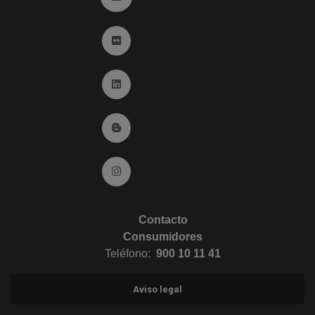
Ir a Flickr (abre en ventana nueva)
Ir a Linkedin (abre en ventana nueva)
Ir al Blog (abre en ventana nueva)
Ir a Instagram (abre en ventana nueva)
Contacto
Consumidores
Teléfono:
900 10 11 41
Aviso legal