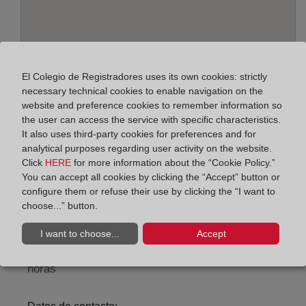
El Colegio de Registradores uses its own cookies: strictly
necessary technical cookies to enable navigation on the
website and preference cookies to remember information so
the user can access the service with specific characteristics.
It also uses third-party cookies for preferences and for
Address:
analytical purposes regarding user activity on the website.
Alameda de Cervantes, 44 - 1ª planta, 30800
Click
HERE
for more information about the “Cookie Policy.”
You can accept all cookies by clicking the “Accept” button or
Horario:
configure them or refuse their use by clicking the “I want to
choose...” button.
De lunes a viernes de 09:00 a 17:00 horas
Agosto: De lunes a viernes de 09:00 a 14:00 horas
I want to choose...
Accept
Los días 24 y 31 de diciembre de 09:00 a 14:00
horas