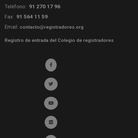
Teléfono:
91 270 17 96
Fax:
91 564 11 59
Email:
contacto@registradores.org
Registro de entrada del Colegio de registradores
Ir a facebook (abre en ventana nueva)
Ir a twitter (abre en ventana nueva)
Ir a YouTube (abre en ventana nueva)
Ir a Flickr (abre en ventana nueva)