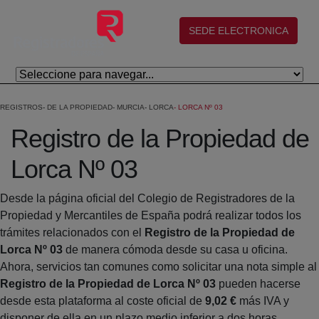
Skip to Main Content
(abre en nueva ventana)
SEDE ELECTRONICA
REGISTROS
DE LA PROPIEDAD
MURCIA
LORCA
LORCA Nº 03
Registro de la Propiedad de
Lorca Nº 03
Desde la página oficial del Colegio de Registradores de la
Propiedad y Mercantiles de España podrá realizar todos los
trámites relacionados con el
Registro de la Propiedad de
Lorca Nº 03
de manera cómoda desde su casa u oficina.
Ahora, servicios tan comunes como solicitar una nota simple al
Registro de la Propiedad de Lorca Nº 03
pueden hacerse
desde esta plataforma al coste oficial de
9,02 €
más IVA y
disponer de ella en un plazo medio inferior a dos horas.