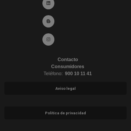
Ir a Linkedin (abre en ventana nueva)
Ir al Blog (abre en ventana nueva)
Ir a Instagram (abre en ventana nueva)
Contacto
Consumidores
Teléfono:
900 10 11 41
Aviso legal
Política de privacidad