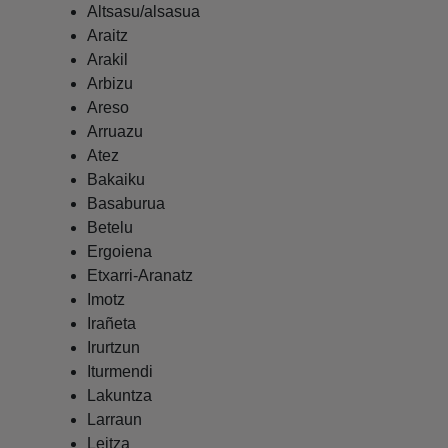
Altsasu/alsasua
Araitz
Arakil
Arbizu
Areso
Arruazu
Atez
Bakaiku
Basaburua
Betelu
Ergoiena
Etxarri-Aranatz
Imotz
Irañeta
Irurtzun
Iturmendi
Lakuntza
Larraun
Leitza