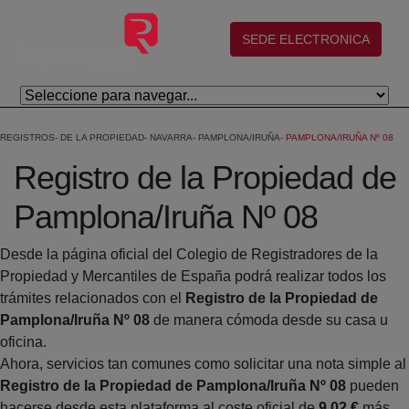
Skip to Main Content
(abre en nueva ventana)
SEDE ELECTRONICA
REGISTROS
DE LA PROPIEDAD
NAVARRA
PAMPLONA/IRUÑA
PAMPLONA/IRUÑA Nº 08
Registro de la Propiedad de
Pamplona/Iruña Nº 08
Desde la página oficial del Colegio de Registradores de la
Propiedad y Mercantiles de España podrá realizar todos los
trámites relacionados con el
Registro de la Propiedad de
Pamplona/Iruña Nº 08
de manera cómoda desde su casa u
oficina.
Ahora, servicios tan comunes como solicitar una nota simple al
Registro de la Propiedad de Pamplona/Iruña Nº 08
pueden
hacerse desde esta plataforma al coste oficial de
9,02 €
más