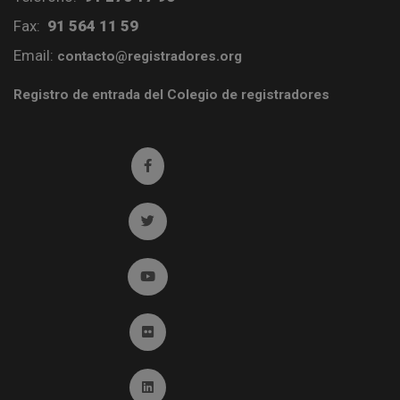
Fax:
91 564 11 59
Email:
contacto@registradores.org
Registro de entrada del Colegio de registradores
Ir a facebook (abre en ventana nueva)
Ir a twitter (abre en ventana nueva)
Ir a YouTube (abre en ventana nueva)
Ir a Flickr (abre en ventana nueva)
Ir a Linkedin (abre en ventana nueva)