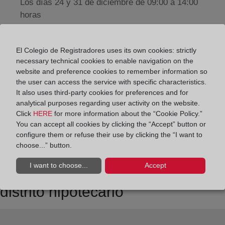
Los días 24 y 31 de diciembre de 09:00 a 14:00
horas
Datos de contacto:
El Colegio de Registradores uses its own cookies: strictly
948 24 59 36
necessary technical cookies to enable navigation on the
website and preference cookies to remember information so
pamplona8@registrodelapropiedad.org
the user can access the service with specific characteristics.
Datos del Registrador:
It also uses third-party cookies for preferences and for
analytical purposes regarding user activity on the website.
Maruxa Ordoñez Novoa
Click
HERE
for more information about the “Cookie Policy.”
Delegado de Protección de Datos:
You can accept all cookies by clicking the “Accept” button or
dpo@corpme.es
configure them or refuse their use by clicking the “I want to
choose...” button.
I want to choose...
Accept
Otros municipios incluidos en el
distrito hipotecario