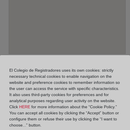
Address:
Alcalde Rey Daviña, 3 - 1º B, 36600
El Colegio de Registradores uses its own cookies: strictly
necessary technical cookies to enable navigation on the
Horario:
website and preference cookies to remember information so
the user can access the service with specific characteristics.
De lunes a viernes de 09:00 a 17:00 horas
It also uses third-party cookies for preferences and for
Agosto: De lunes a viernes de 09:00 a 14:00 horas
analytical purposes regarding user activity on the website.
Los días 24 y 31 de diciembre de 09:00 a 14:00
Click
HERE
for more information about the “Cookie Policy.”
You can accept all cookies by clicking the “Accept” button or
horas
configure them or refuse their use by clicking the “I want to
choose...” button.