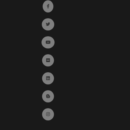
Ir a facebook (abre en ventana nueva)
Ir a twitter (abre en ventana nueva)
Ir a YouTube (abre en ventana nueva)
Ir a Flickr (abre en ventana nueva)
Ir a Linkedin (abre en ventana nueva)
Ir al Blog (abre en ventana nueva)
Ir a Instagram (abre en ventana nueva)