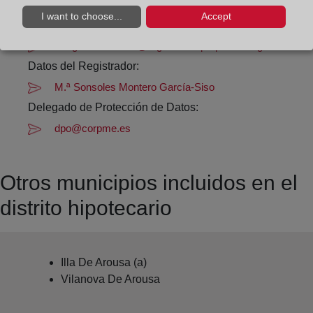
Datos de contacto:
I want to choose...
Accept
(986) 50 55 62
villagarciadearosa@registrodelapropiedad.org
Datos del Registrador:
M.ª Sonsoles Montero García-Siso
Delegado de Protección de Datos:
dpo@corpme.es
Otros municipios incluidos en el
distrito hipotecario
Illa De Arousa (a)
Vilanova De Arousa