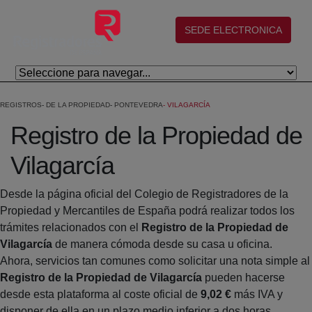
Skip to Main Content
(abre en nueva ventana)
SEDE ELECTRONICA
REGISTROS
DE LA PROPIEDAD
PONTEVEDRA
VILAGARCÍA
Registro de la Propiedad de
Vilagarcía
Desde la página oficial del Colegio de Registradores de la
Propiedad y Mercantiles de España podrá realizar todos los
trámites relacionados con el
Registro de la Propiedad de
Vilagarcía
de manera cómoda desde su casa u oficina.
Ahora, servicios tan comunes como solicitar una nota simple al
Registro de la Propiedad de Vilagarcía
pueden hacerse
desde esta plataforma al coste oficial de
9,02 €
más IVA y
disponer de ella en un plazo medio inferior a dos horas.