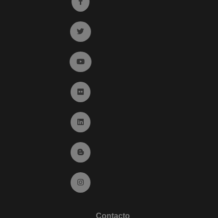
Ir a facebook (abre en ventana nueva)
Ir a twitter (abre en ventana nueva)
Ir a YouTube (abre en ventana nueva)
Ir a Flickr (abre en ventana nueva)
Ir a Linkedin (abre en ventana nueva)
Ir al Blog (abre en ventana nueva)
Ir a Instagram (abre en ventana nueva)
Contacto