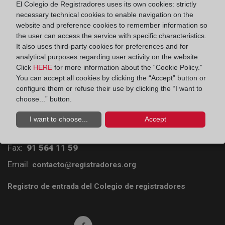
hipoteca?
El Colegio de Registradores uses its own cookies: strictly
necessary technical cookies to enable navigation on the
website and preference cookies to remember information so
the user can access the service with specific characteristics.
It also uses third-party cookies for preferences and for
analytical purposes regarding user activity on the website.
Click
HERE
for more information about the “Cookie Policy.”
You can accept all cookies by clicking the “Accept” button or
configure them or refuse their use by clicking the “I want to
Colegio de Registradores
choose...” button.
Príncipe de Vergara 70. 28006 Madrid
I want to choose...
Accept
Teléfono:
91 270 17 96
Fax:
91 564 11 59
Email:
contacto@registradores.org
Registro de entrada del Colegio de registradores