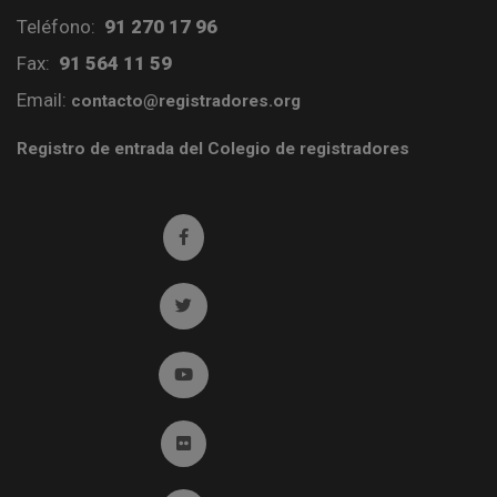
Teléfono:
91 270 17 96
Fax:
91 564 11 59
Email:
contacto@registradores.org
Registro de entrada del Colegio de registradores
Ir a facebook (abre en ventana nueva)
Ir a twitter (abre en ventana nueva)
Ir a YouTube (abre en ventana nueva)
Ir a Flickr (abre en ventana nueva)