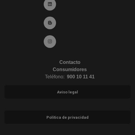
Ir a Linkedin (abre en ventana nueva)
Ir al Blog (abre en ventana nueva)
Ir a Instagram (abre en ventana nueva)
Contacto
Consumidores
Teléfono:
900 10 11 41
Aviso legal
Política de privacidad