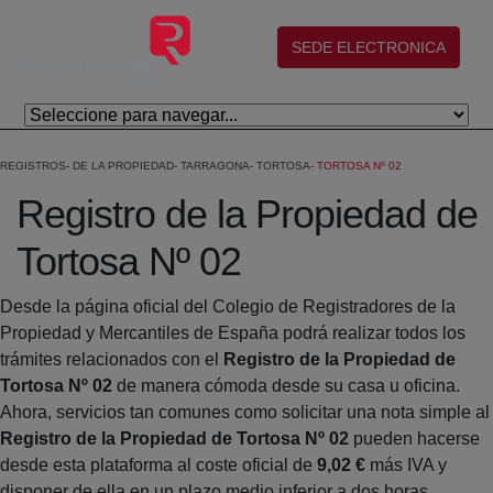
Skip to Main Content
(abre en nueva ventana)
SEDE ELECTRONICA
REGISTROS
DE LA PROPIEDAD
TARRAGONA
TORTOSA
TORTOSA Nº 02
Registro de la Propiedad de
Tortosa Nº 02
Desde la página oficial del Colegio de Registradores de la
Propiedad y Mercantiles de España podrá realizar todos los
trámites relacionados con el
Registro de la Propiedad de
Tortosa Nº 02
de manera cómoda desde su casa u oficina.
Ahora, servicios tan comunes como solicitar una nota simple al
Registro de la Propiedad de Tortosa Nº 02
pueden hacerse
desde esta plataforma al coste oficial de
9,02 €
más IVA y
disponer de ella en un plazo medio inferior a dos horas.