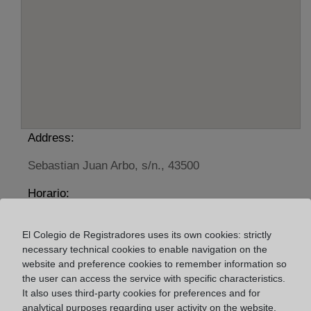
Address:
Sebastian Juan Arbo, s/n., 43500
Horario:
De lunes a viernes de 09:00 a 17:00 horas
El Colegio de Registradores uses its own cookies: strictly
Agosto: De lunes a viernes de 09:00 a 14:00 horas
necessary technical cookies to enable navigation on the
Los días 24 y 31 de diciembre de 09:00 a 14:00
website and preference cookies to remember information so
horas
the user can access the service with specific characteristics.
It also uses third-party cookies for preferences and for
analytical purposes regarding user activity on the website.