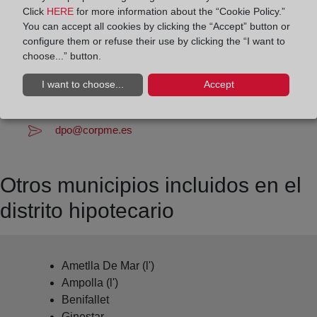
Datos de contacto:
Click
HERE
for more information about the “Cookie Policy.”
(977) 44 81 71
You can accept all cookies by clicking the “Accept” button or
configure them or refuse their use by clicking the “I want to
tortosa2@registrodelapropiedad.org
choose...” button.
Datos del Registrador:
I want to choose...
Accept
M.ª Francisca Hernández Jiménez
Delegado de Protección de Datos:
dpo@corpme.es
Otros municipios incluidos en el
distrito hipotecario
Ametlla De Mar (l')
Ampolla (l')
Benifallet
Ginestar