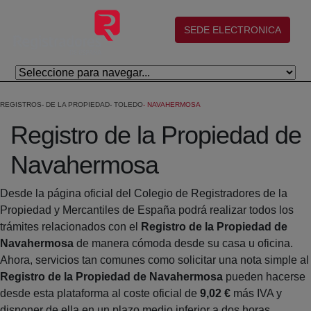
Skip to Main Content
(abre en nueva ventana)
SEDE ELECTRONICA
REGISTROS
DE LA PROPIEDAD
TOLEDO
NAVAHERMOSA
Registro de la Propiedad de
Navahermosa
Desde la página oficial del Colegio de Registradores de la
Propiedad y Mercantiles de España podrá realizar todos los
trámites relacionados con el
Registro de la Propiedad de
Navahermosa
de manera cómoda desde su casa u oficina.
Ahora, servicios tan comunes como solicitar una nota simple al
Registro de la Propiedad de Navahermosa
pueden hacerse
desde esta plataforma al coste oficial de
9,02 €
más IVA y
disponer de ella en un plazo medio inferior a dos horas.