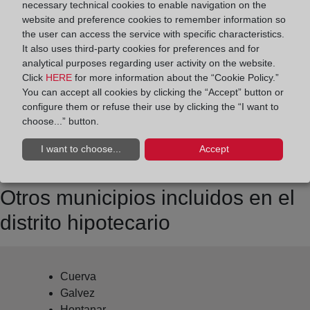
necessary technical cookies to enable navigation on the
Datos de contacto:
website and preference cookies to remember information so
the user can access the service with specific characteristics.
(925) 41 03 60
It also uses third-party cookies for preferences and for
navahermosa@registrodelapropiedad.org
analytical purposes regarding user activity on the website.
Click
HERE
for more information about the “Cookie Policy.”
Datos del Registrador:
You can accept all cookies by clicking the “Accept” button or
Jesús Samuel Ciruelos Rodríguez
configure them or refuse their use by clicking the “I want to
choose...” button.
Delegado de Protección de Datos:
dpo@corpme.es
I want to choose...
Accept
Otros municipios incluidos en el
distrito hipotecario
Cuerva
Galvez
Hontanar