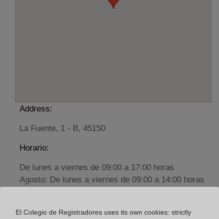
Address:
La Fuente, 1 - B, 45150
Horario:
De lunes a viernes de 09:00 a 17:00 horas
Agosto: De lunes a viernes de 09:00 a 14:00 horas
Los días 24 y 31 de diciembre de 09:00 a 14:00
horas
El Colegio de Registradores uses its own cookies: strictly