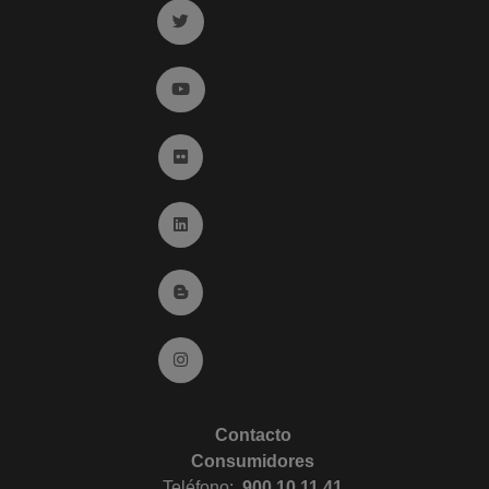
Ir a twitter (abre en ventana nueva)
Ir a YouTube (abre en ventana nueva)
Ir a Flickr (abre en ventana nueva)
Ir a Linkedin (abre en ventana nueva)
Ir al Blog (abre en ventana nueva)
Ir a Instagram (abre en ventana nueva)
Contacto
Consumidores
Teléfono:
900 10 11 41