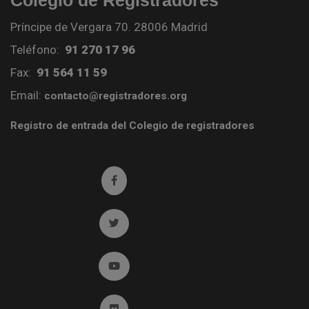
Colegio de Registradores
Príncipe de Vergara 70. 28006 Madrid
Teléfono:
91 270 17 96
Fax:
91 564 11 59
Email:
contacto@registradores.org
Registro de entrada del Colegio de registradores
Ir a facebook (abre en ventana nueva)
Ir a twitter (abre en ventana nueva)
Ir a YouTube (abre en ventana nueva)
Ir a Flickr (abre en ventana nueva)