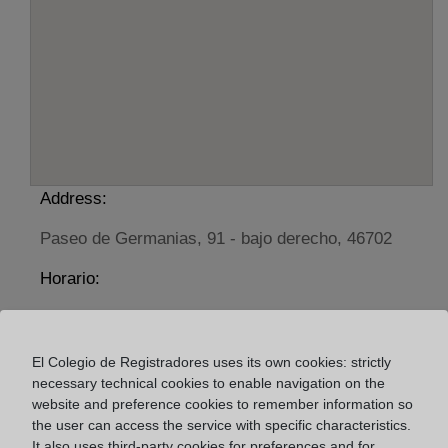
Address:
Paseo de Germanias, 91 - bajo derecho, 46702
Horario:
De lunes a viernes de 09:00 a 17:00 horas
Agosto: De lunes a viernes de 09:00 a 14:00 horas
El Colegio de Registradores uses its own cookies: strictly
Los días 24 y 31 de diciembre de 09:00 a 14:00
necessary technical cookies to enable navigation on the
horas
website and preference cookies to remember information so
the user can access the service with specific characteristics.
It also uses third-party cookies for preferences and for