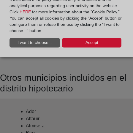
Datos de contacto:
analytical purposes regarding user activity on the website.
(96) 286 93 59
Click
HERE
for more information about the “Cookie Policy.”
You can accept all cookies by clicking the “Accept” button or
gandia3@registrodelapropiedad.org
configure them or refuse their use by clicking the “I want to
Datos del Registrador:
choose...” button.
Víctor José Prado Gascó
I want to choose...
Accept
Delegado de Protección de Datos:
dpo@corpme.es
Otros municipios incluidos en el
distrito hipotecario
Ador
Alfauir
Almisera
Barx