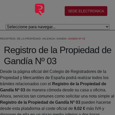
Skip to Main Content
(abre en nueva ventana)
SEDE ELECTRONICA
REGISTROS
DE LA PROPIEDAD
VALENCIA
GANDIA
GANDIA Nº 03
Registro de la Propiedad de
Gandía Nº 03
Desde la página oficial del Colegio de Registradores de la
Propiedad y Mercantiles de España podrá realizar todos los
trámites relacionados con el
Registro de la Propiedad de
Gandía Nº 03
de manera cómoda desde su casa u oficina.
Ahora, servicios tan comunes como solicitar una nota simple al
Registro de la Propiedad de Gandía Nº 03
pueden hacerse
desde esta plataforma al coste oficial de
9,02 €
más IVA y
disponer de ella en un plazo medio inferior a dos horas.