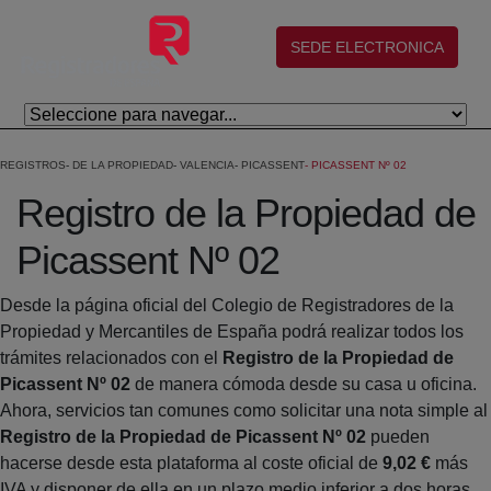
Skip to Main Content
(abre en nueva ventana)
SEDE ELECTRONICA
REGISTROS
DE LA PROPIEDAD
VALENCIA
PICASSENT
PICASSENT Nº 02
Registro de la Propiedad de
Picassent Nº 02
Desde la página oficial del Colegio de Registradores de la
Propiedad y Mercantiles de España podrá realizar todos los
trámites relacionados con el
Registro de la Propiedad de
Picassent Nº 02
de manera cómoda desde su casa u oficina.
Ahora, servicios tan comunes como solicitar una nota simple al
Registro de la Propiedad de Picassent Nº 02
pueden
hacerse desde esta plataforma al coste oficial de
9,02 €
más
IVA y disponer de ella en un plazo medio inferior a dos horas.