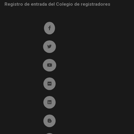
Registro de entrada del Colegio de registradores
Ir a facebook (abre en ventana nueva)
Ir a twitter (abre en ventana nueva)
Ir a YouTube (abre en ventana nueva)
Ir a Flickr (abre en ventana nueva)
Ir a Linkedin (abre en ventana nueva)
Ir al Blog (abre en ventana nueva)