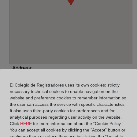
Address:
Músico Salvador Silla Folgado, 2, 46220
El Colegio de Registradores uses its own cookies: strictly
necessary technical cookies to enable navigation on the
Horario:
website and preference cookies to remember information so
De lunes a viernes de 09:00 a 17:00 horas
the user can access the service with specific characteristics.
It also uses third-party cookies for preferences and for
Agosto: De lunes a viernes de 09:00 a 14:00 horas
analytical purposes regarding user activity on the website.
Los días 24 y 31 de diciembre de 09:00 a 14:00
Click
HERE
for more information about the “Cookie Policy.”
horas
You can accept all cookies by clicking the “Accept” button or
configure them or refuse their use by clicking the “I want to