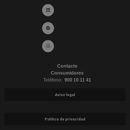
Ir a Linkedin (abre en ventana nueva)
Ir al Blog (abre en ventana nueva)
Ir a Instagram (abre en ventana nueva)
Contacto
Consumidores
Teléfono:
900 10 11 41
Aviso legal
Política de privacidad