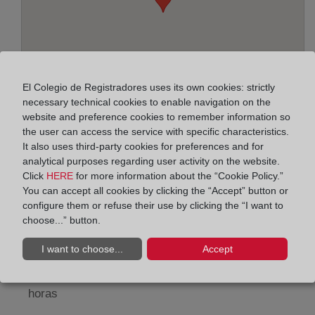
El Colegio de Registradores uses its own cookies: strictly
necessary technical cookies to enable navigation on the
website and preference cookies to remember information so
the user can access the service with specific characteristics.
It also uses third-party cookies for preferences and for
Address:
analytical purposes regarding user activity on the website.
Click
HERE
for more information about the “Cookie Policy.”
Pintor Peyró, 12 - 5ª pl., 46010
You can accept all cookies by clicking the “Accept” button or
configure them or refuse their use by clicking the “I want to
Horario:
choose...” button.
De lunes a viernes de 09:00 a 17:00 horas
I want to choose...
Accept
Agosto: De lunes a viernes de 09:00 a 14:00 horas
Los días 24 y 31 de diciembre de 09:00 a 14:00
horas