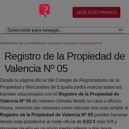
Skip to Main Content
(abre en nueva ventana)
SEDE ELECTRONICA
REGISTROS
DE LA PROPIEDAD
VALENCIA
VALENCIA
VALENCIA Nº 05
Registro de la Propiedad de
Valencia Nº 05
Desde la página oficial del Colegio de Registradores de la
Propiedad y Mercantiles de España podrá realizar todos los
trámites relacionados con el
Registro de la Propiedad de
Valencia Nº 05
de manera cómoda desde su casa u oficina.
Ahora, servicios tan comunes como solicitar una nota simple al
Registro de la Propiedad de Valencia Nº 05
pueden hacerse
desde esta plataforma al coste oficial de
9,02 €
más IVA y
disponer de ella en un plazo medio inferior a dos horas.