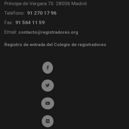
Príncipe de Vergara 70. 28006 Madrid
Teléfono:
91 270 17 96
Fax:
91 564 11 59
Email:
contacto@registradores.org
Registro de entrada del Colegio de registradores
Ir a facebook (abre en ventana nueva)
Ir a twitter (abre en ventana nueva)
Ir a YouTube (abre en ventana nueva)
Ir a Flickr (abre en ventana nueva)