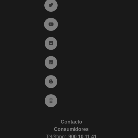
Ir a twitter (abre en ventana nueva)
Ir a YouTube (abre en ventana nueva)
Ir a Flickr (abre en ventana nueva)
Ir a Linkedin (abre en ventana nueva)
Ir al Blog (abre en ventana nueva)
Ir a Instagram (abre en ventana nueva)
Contacto
Consumidores
Teléfono:
900 10 11 41