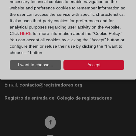
necessary technical cookies to enable navigation on the
website and preference cookies to remember information so
the user can access the service with specific characteristics.
It also uses third-party cookies for preferences and for
analytical purposes regarding user activity on the website.
Click
HERE
for more information about the “Cookie Policy.”
You can accept all cookies by clicking the “Accept” button or
Colegio de Registradores
configure them or refuse their use by clicking the “I want to
choose...” button.
Príncipe de Vergara 70. 28006 Madrid
Teléfono:
91 270 17 96
I want to choose...
Accept
Fax:
91 564 11 59
Email:
contacto@registradores.org
Registro de entrada del Colegio de registradores
Ir a facebook (abre en ventana nueva)