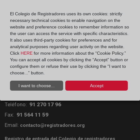
El Colegio de Registradores uses its own cookies: strictly
¿Cómo se inscribe una cancelación de
necessary technical cookies to enable navigation on the
hipoteca?
website and preference cookies to remember information so
the user can access the service with specific characteristics.
It also uses third-party cookies for preferences and for
analytical purposes regarding user activity on the website.
Click
HERE
for more information about the “Cookie Policy.”
You can accept all cookies by clicking the “Accept” button or
configure them or refuse their use by clicking the “I want to
choose...” button.
Colegio de Registradores
I want to choose...
Accept
Príncipe de Vergara 70. 28006 Madrid
Teléfono:
91 270 17 96
Fax:
91 564 11 59
Email:
contacto@registradores.org
Registro de entrada del Colegio de registradores