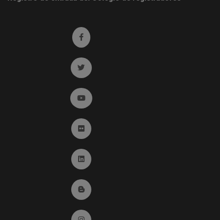
Ir a facebook (abre en ventana nueva)
Ir a twitter (abre en ventana nueva)
Ir a YouTube (abre en ventana nueva)
Ir a Flickr (abre en ventana nueva)
Ir a Linkedin (abre en ventana nueva)
Ir al Blog (abre en ventana nueva)
Ir a Instagram (abre en ventana nueva)