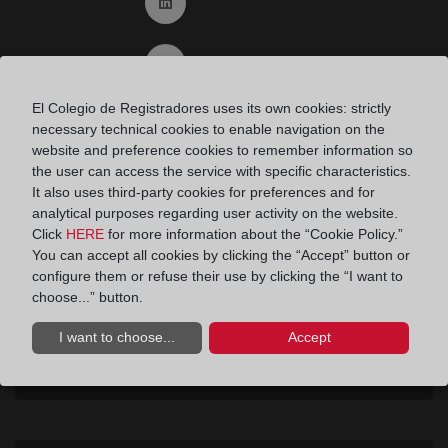
Ir a Linkedin (abre en ventana nueva)
Ir al Blog (abre en ventana nueva)
El Colegio de Registradores uses its own cookies: strictly
Ir a Instagram (abre en ventana nueva)
necessary technical cookies to enable navigation on the
website and preference cookies to remember information so
the user can access the service with specific characteristics.
It also uses third-party cookies for preferences and for
Contacto
analytical purposes regarding user activity on the website.
Consumidores
Click
HERE
for more information about the “Cookie Policy.”
Teléfono:
900 10 11 41
You can accept all cookies by clicking the “Accept” button or
configure them or refuse their use by clicking the “I want to
Aviso legal
choose...” button.
I want to choose...
Accept
Política de privacidad