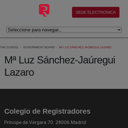
Skip to Main Content
(abre en nueva ventana)
SEDE ELECTRONICA
THE SCHOOL
GOVERNMENT BOARD
Mª LUZ SÁNCHEZ-JAÚREGUI LAZARO
Mª Luz Sánchez-Jaúregui
Lazaro
Colegio de Registradores
Príncipe de Vergara 70. 28006 Madrid