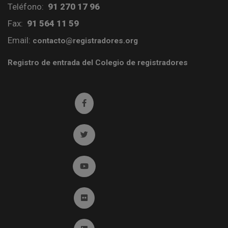
Teléfono:
91 270 17 96
Fax:
91 564 11 59
Email:
contacto@registradores.org
Registro de entrada del Colegio de registradores
Ir a facebook (abre en ventana nueva)
Ir a twitter (abre en ventana nueva)
Ir a YouTube (abre en ventana nueva)
Ir a Flickr (abre en ventana nueva)