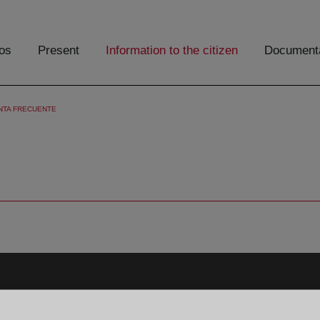
os
Present
Information to the citizen
Documenta
NTA FRECUENTE
Aviso