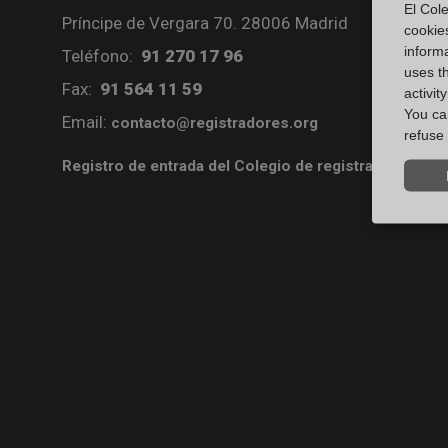
El Cole
Príncipe de Vergara 70. 28006 Madrid
cookie
informa
Teléfono:
91 270 17 96
uses t
Fax:
91 564 11 59
activit
You can
Email:
contacto@registradores.org
refuse 
Registro de entrada del Colegio de registradores