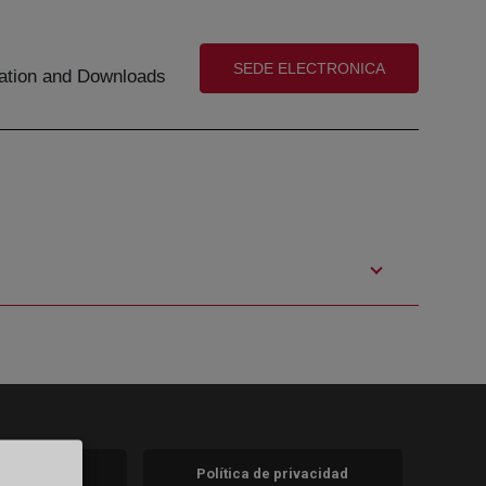
(abre en nueva ventana)
SEDE ELECTRONICA
tion and Downloads
 legal
Política de privacidad