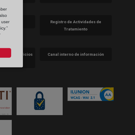
a)
nueva)
mber
also
va)
g user
de cookies
Registro de Actividades de
icy.”
Tratamiento
r
cidad de servicios
Canal interno de información
trales