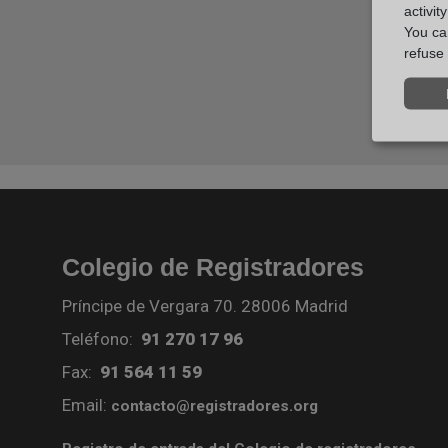
activit
You can
refuse 
Colegio de Registradores
Príncipe de Vergara 70. 28006 Madrid
Teléfono:
91 270 17 96
Fax:
91 564 11 59
Email:
contacto@registradores.org