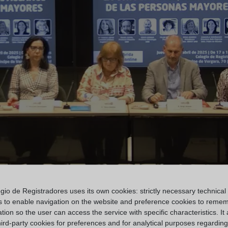
gio de Registradores uses its own cookies: strictly necessary technical
s to enable navigation on the website and preference cookies to reme
tion so the user can access the service with specific characteristics. It 
hird-party cookies for preferences and for analytical purposes regardin