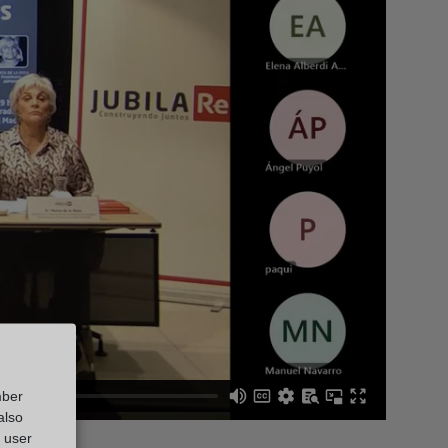
mber
also
g user