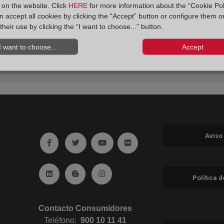
y on the website. Click
HERE
for more information about the “Cookie Pol
 accept all cookies by clicking the “Accept” button or configure them o
their use by clicking the “I want to choose...” button.
I want to choose...
Accept
Aviso
Ir a facebook (abre en ventana nueva)
Ir a twitter (abre en ventana nueva)
Ir a YouTube (abre en ventana nuev
Ir a Flickr (abre en ventana 
Ir a Linkedin (abre en ventana nueva)
Ir al Blog (abre en ventana nueva)
Ir a Instagram (abre en ventana nue
Política 
Contacto Consumidores
Teléfono:
900 10 11 41