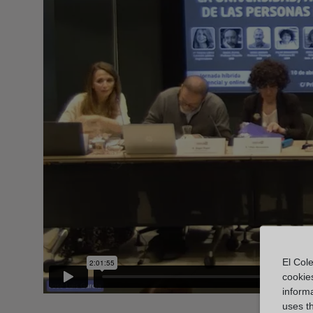
El Cole
cookie
informa
uses t