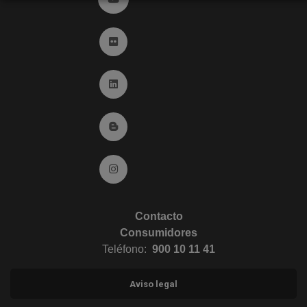
Ir a Flickr (abre en ventana nueva)
Ir a Linkedin (abre en ventana nueva)
Ir al Blog (abre en ventana nueva)
Ir a Instagram (abre en ventana nueva)
Contacto
Consumidores
Teléfono:
900 10 11 41
Aviso legal