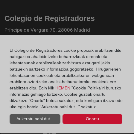
Colegio de Registradores
Príncipe de Vergara 70. 28006 Madrid
Teléfono:
91 270 17 96
Fax:
91 564 11 59
El Colegio de Registradores cookie propioak erabiltzen ditu:
nabigazioa ahalbidetzeko beharrezkoak direnak eta
Email:
contacto@registradores.org
lehentasunak erabiltzaileak zerbitzura ezaugarri jakin
batzuekin sartzeko informazioa gogoratzeko. Hirugarrenen
Registro de entrada del Colegio de registradores
lehentasunen cookieak eta erabiltzailearen webgunean
erabilera aztertzeko analisi-helburuetarako cookieak ere
erabiltzen ditu. Egin klik
HEMEN
"Cookie Politika"ri buruzko
informazio gehiago lortzeko. Cookie guztiak onartu
Ir a facebook (abre en ventana nueva)
ditzakezu "Onartu" botoia sakatuz, edo konfigura itzazu edo
uko egin botoia "Aukeratu nahi dut..." sakatuz.
Ir a twitter (abre en ventana nueva)
Aukeratu nahi dut...
Onartu
Ir a YouTube (abre en ventana nueva)