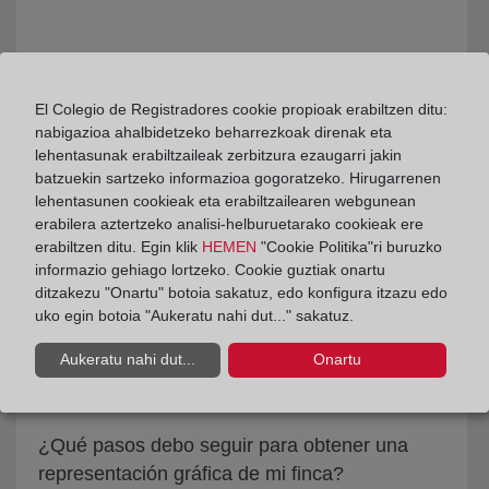
El Colegio de Registradores cookie propioak erabiltzen ditu:
nabigazioa ahalbidetzeko beharrezkoak direnak eta
¿Puedo pedir cita con el registrador?
lehentasunak erabiltzaileak zerbitzura ezaugarri jakin
batzuekin sartzeko informazioa gogoratzeko. Hirugarrenen
lehentasunen cookieak eta erabiltzailearen webgunean
erabilera aztertzeko analisi-helburuetarako cookieak ere
erabiltzen ditu. Egin klik
HEMEN
"Cookie Politika"ri buruzko
informazio gehiago lortzeko. Cookie guztiak onartu
ditzakezu "Onartu" botoia sakatuz, edo konfigura itzazu edo
uko egin botoia "Aukeratu nahi dut..." sakatuz.
Aukeratu nahi dut...
Onartu
¿Qué pasos debo seguir para obtener una
representación gráfica de mi finca?