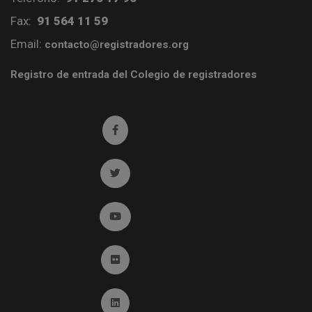
Fax:
91 564 11 59
Email:
contacto@registradores.org
Registro de entrada del Colegio de registradores
Ir a facebook (abre en ventana nueva)
Ir a twitter (abre en ventana nueva)
Ir a YouTube (abre en ventana nueva)
Ir a Flickr (abre en ventana nueva)
Ir a Linkedin (abre en ventana nueva)