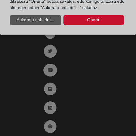
ditzakezu "Onartu" botoia sakatuz, edo konfigura itzazu edo
uko egin botoia "Aukeratu nahi dut..." sakatuz.
Registro de entrada del Colegio de registradores
Aukeratu nahi dut...
Onartu
Ir a facebook (abre en ventana nueva)
Ir a twitter (abre en ventana nueva)
Ir a YouTube (abre en ventana nueva)
Ir a Flickr (abre en ventana nueva)
Ir a Linkedin (abre en ventana nueva)
Ir al Blog (abre en ventana nueva)