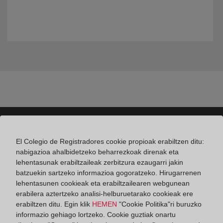
El Colegio de Registradores cookie propioak erabiltzen ditu:
Colegio de Registradores
nabigazioa ahalbidetzeko beharrezkoak direnak eta
lehentasunak erabiltzaileak zerbitzura ezaugarri jakin
Príncipe de Vergara 70. 28006 Madrid
batzuekin sartzeko informazioa gogoratzeko. Hirugarrenen
Teléfono:
91 270 17 96
lehentasunen cookieak eta erabiltzailearen webgunean
erabilera aztertzeko analisi-helburuetarako cookieak ere
Fax:
91 564 11 59
erabiltzen ditu. Egin klik
HEMEN
"Cookie Politika"ri buruzko
Email:
informazio gehiago lortzeko. Cookie guztiak onartu
contacto@registradores.org