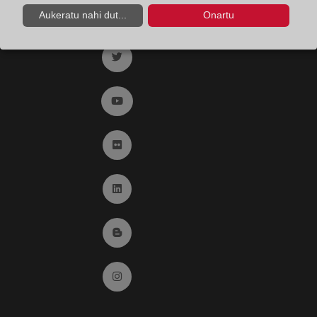
Ir a facebook (abre en ventana nueva)
Aukeratu nahi dut...
Onartu
Ir a twitter (abre en ventana nueva)
Ir a YouTube (abre en ventana nueva)
Ir a Flickr (abre en ventana nueva)
Ir a Linkedin (abre en ventana nueva)
Ir al Blog (abre en ventana nueva)
Ir a Instagram (abre en ventana nueva)