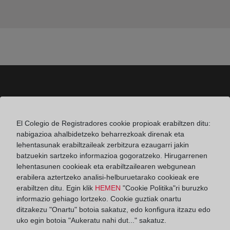
Colegio de Registradores
El Colegio de Registradores cookie propioak erabiltzen ditu:
Príncipe de Vergara 70. 28006 Madrid
nabigazioa ahalbidetzeko beharrezkoak direnak eta
Teléfono:
91 270 17 96
lehentasunak erabiltzaileak zerbitzura ezaugarri jakin
batzuekin sartzeko informazioa gogoratzeko. Hirugarrenen
Fax:
91 564 11 59
lehentasunen cookieak eta erabiltzailearen webgunean
Email:
contacto@registradores.org
erabilera aztertzeko analisi-helburuetarako cookieak ere
erabiltzen ditu. Egin klik
HEMEN
"Cookie Politika"ri buruzko
Registro de entrada del Colegio de registradores
informazio gehiago lortzeko. Cookie guztiak onartu
ditzakezu "Onartu" botoia sakatuz, edo konfigura itzazu edo
uko egin botoia "Aukeratu nahi dut..." sakatuz.