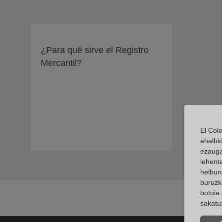
¿Para qué sirve el Registro
Mercantil?
El Col
ahalbi
ezauga
lehent
helburu
buruzk
botoia 
sakatu