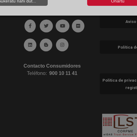
Aukeratu nahi dut...
Onartu
Aviso
Ir a facebook (abre en ventana nueva)
Ir a twitter (abre en ventana nueva)
Ir a YouTube (abre en ventana nuev
Ir a Flickr (abre en ventana 
Ir a Linkedin (abre en ventana nueva)
Ir al Blog (abre en ventana nueva)
Ir a Instagram (abre en ventana nue
Política 
Contacto Consumidores
Teléfono:
900 10 11 41
Política de priva
regis