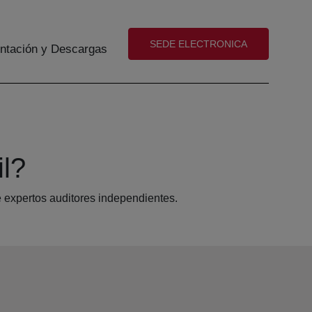
(abre en nueva ventana)
SEDE ELECTRONICA
tación y Descargas
il?
e expertos auditores independientes.