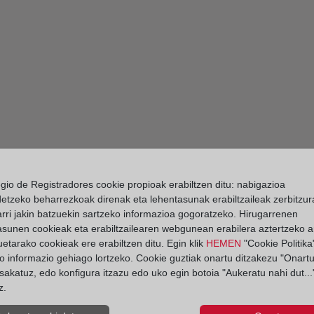
egio de Registradores cookie propioak erabiltzen ditu: nabigazioa
detzeko beharrezkoak direnak eta lehentasunak erabiltzaileak zerbitzur
rri jakin batzuekin sartzeko informazioa gogoratzeko. Hirugarrenen
asunen cookieak eta erabiltzailearen webgunean erabilera aztertzeko an
etarako cookieak ere erabiltzen ditu. Egin klik
HEMEN
"Cookie Politika"
o informazio gehiago lortzeko. Cookie guztiak onartu ditzakezu "Onartu
sakatuz, edo konfigura itzazu edo uko egin botoia "Aukeratu nahi dut...
z.