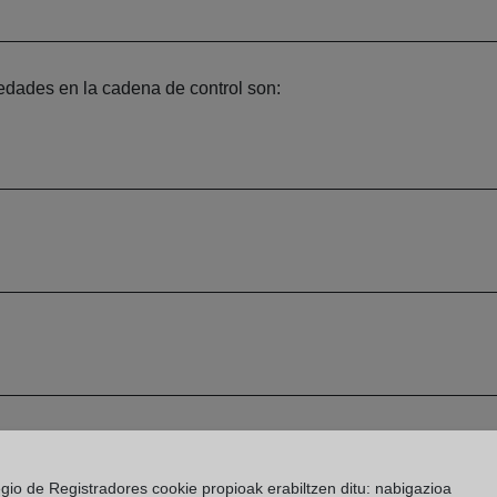
iedades en la cadena de control son:
egio de Registradores cookie propioak erabiltzen ditu: nabigazioa