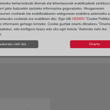
detzeko beharrezkoak direnak eta lehentasunak erabiltzaileak zerbitzur
rri jakin batzuekin sartzeko informazioa gogoratzeko. Hirugarrenen
asunen cookieak eta erabiltzailearen webgunean erabilera aztertzeko an
etarako cookieak ere erabiltzen ditu. Egin klik
HEMEN
"Cookie Politika"
o informazio gehiago lortzeko. Cookie guztiak onartu ditzakezu "Onartu
sakatuz, edo konfigura itzazu edo uko egin botoia "Aukeratu nahi dut...
z.
Aukeratu nahi dut...
Onartu