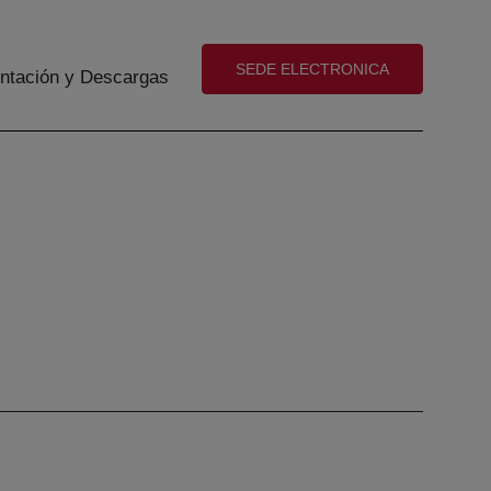
(abre en nueva ventana)
SEDE ELECTRONICA
tación y Descargas