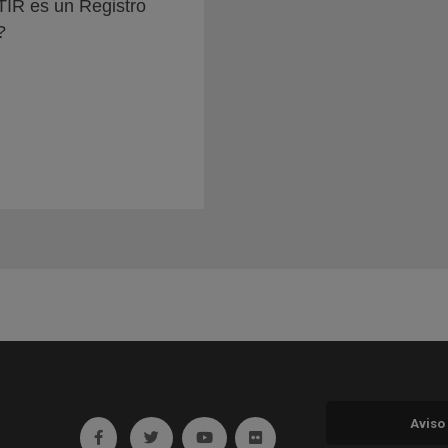
IR es un Registro
?
Aviso
Ir a facebook (abre en ventana nueva)
Ir a twitter (abre en ventana nueva)
Ir a YouTube (abre en ventana nuev
Ir a Flickr (abre en ventana 