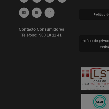
Ir a Linkedin (abre en ventana nueva)
Ir al Blog (abre en ventana nueva)
Ir a Instagram (abre en ventana nue
Política 
Contacto Consumidores
Teléfono:
900 10 11 41
Política de priva
regis