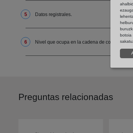
ahalbi
ezauga
Datos registrales.
lehent
helburu
buruzk
botoia 
sakatu
Nivel que ocupa en la cadena de control.
Preguntas relacionadas