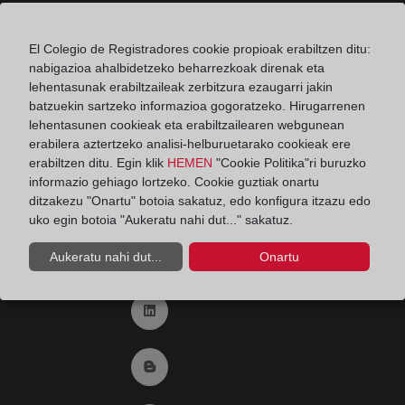
Registro de entrada del Colegio de registradores
El Colegio de Registradores cookie propioak erabiltzen ditu:
nabigazioa ahalbidetzeko beharrezkoak direnak eta
Ir a facebook (abre en ventana nueva)
lehentasunak erabiltzaileak zerbitzura ezaugarri jakin
batzuekin sartzeko informazioa gogoratzeko. Hirugarrenen
lehentasunen cookieak eta erabiltzailearen webgunean
Ir a twitter (abre en ventana nueva)
erabilera aztertzeko analisi-helburuetarako cookieak ere
erabiltzen ditu. Egin klik
HEMEN
"Cookie Politika"ri buruzko
informazio gehiago lortzeko. Cookie guztiak onartu
Ir a YouTube (abre en ventana nueva)
ditzakezu "Onartu" botoia sakatuz, edo konfigura itzazu edo
uko egin botoia "Aukeratu nahi dut..." sakatuz.
Ir a Flickr (abre en ventana nueva)
Aukeratu nahi dut...
Onartu
Ir a Linkedin (abre en ventana nueva)
Ir al Blog (abre en ventana nueva)