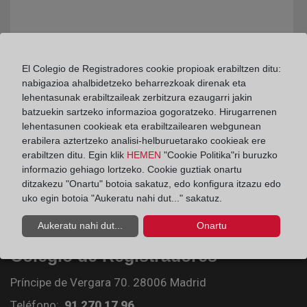
El Colegio de Registradores cookie propioak erabiltzen ditu:
nabigazioa ahalbidetzeko beharrezkoak direnak eta
lehentasunak erabiltzaileak zerbitzura ezaugarri jakin
batzuekin sartzeko informazioa gogoratzeko. Hirugarrenen
lehentasunen cookieak eta erabiltzailearen webgunean
erabilera aztertzeko analisi-helburuetarako cookieak ere
erabiltzen ditu. Egin klik
HEMEN
"Cookie Politika"ri buruzko
informazio gehiago lortzeko. Cookie guztiak onartu
ditzakezu "Onartu" botoia sakatuz, edo konfigura itzazu edo
uko egin botoia "Aukeratu nahi dut..." sakatuz.
Aukeratu nahi dut...
Onartu
Colegio de Registradores
Príncipe de Vergara 70. 28006 Madrid
Teléfono:
91 270 17 96