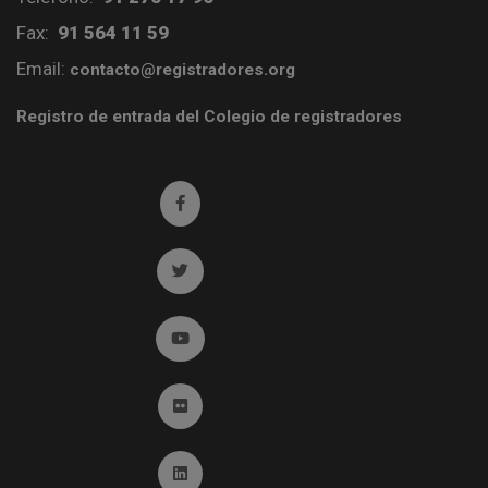
Fax:
91 564 11 59
Email:
contacto@registradores.org
Registro de entrada del Colegio de registradores
Ir a facebook (abre en ventana nueva)
Ir a twitter (abre en ventana nueva)
Ir a YouTube (abre en ventana nueva)
Ir a Flickr (abre en ventana nueva)
Ir a Linkedin (abre en ventana nueva)