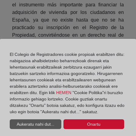
el instrumento más importante para financiar la
adquisición de vivienda por los ciudadanos en
España, ya que no existe hasta que no se ha
practicado su inscripción en el Registro de la
Propiedad, convirtiéndose en un derecho real de
inscripción constitutiva.
El Colegio de Registradores cookie propioak erabiltzen ditu:
Compartir:
nabigazioa ahalbidetzeko beharrezkoak direnak eta
lehentasunak erabiltzaileak zerbitzura ezaugarri jakin
batzuekin sartzeko informazioa gogoratzeko. Hirugarrenen
lehentasunen cookieak eta erabiltzailearen webgunean
erabilera aztertzeko analisi-helburuetarako cookieak ere
erabiltzen ditu. Egin klik
HEMEN
"Cookie Politika"ri buruzko
informazio gehiago lortzeko. Cookie guztiak onartu
ditzakezu "Onartu" botoia sakatuz, edo konfigura itzazu edo
El Colegio de Registradores inicia una campaña
uko egin botoia "Aukeratu nahi dut..." sakatuz.
para un alquiler seguro en verano
Aukeratu nahi dut...
Onartu