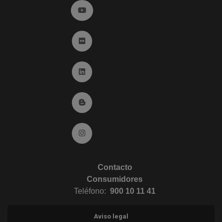
Ir a YouTube (abre en ventana nueva)
Ir a Flickr (abre en ventana nueva)
Ir a Linkedin (abre en ventana nueva)
Ir al Blog (abre en ventana nueva)
Ir a Instagram (abre en ventana nueva)
Contacto
Consumidores
Teléfono:
900 10 11 41
Aviso legal