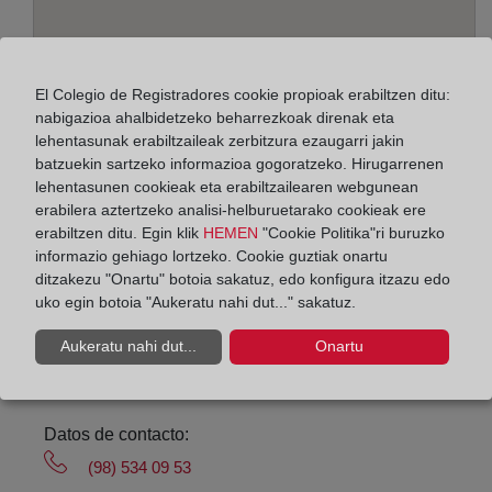
El Colegio de Registradores cookie propioak erabiltzen ditu:
nabigazioa ahalbidetzeko beharrezkoak direnak eta
lehentasunak erabiltzaileak zerbitzura ezaugarri jakin
Helbidea:
batzuekin sartzeko informazioa gogoratzeko. Hirugarrenen
lehentasunen cookieak eta erabiltzailearen webgunean
Avenida de la Costa, 18 - bajo y 1º, 33208
erabilera aztertzeko analisi-helburuetarako cookieak ere
erabiltzen ditu. Egin klik
HEMEN
"Cookie Politika"ri buruzko
Horario:
informazio gehiago lortzeko. Cookie guztiak onartu
ditzakezu "Onartu" botoia sakatuz, edo konfigura itzazu edo
De lunes a viernes de 09:00 a 17:00 horas
uko egin botoia "Aukeratu nahi dut..." sakatuz.
Agosto: De lunes a viernes de 09:00 a 14:00 horas
Los días 24 y 31 de diciembre de 09:00 a 14:00
Aukeratu nahi dut...
Onartu
horas
Datos de contacto:
(98) 534 09 53