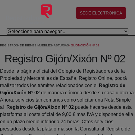
Eduki nagusira joan
(abre en nueva ventana)
SEDE ELECTRONICA
REGISTROS
DE BIENES MUEBLES
ASTURIAS
GIJÓN/XIXÓN Nº 02
Registro Gijón/Xixón Nº 02
Desde la página oficial del Colegio de Registradores de la
Propiedad y Mercantiles de España, Registro Online, podrá
realizar todos los trámites relacionados con el
Registro de
Gijón/Xixón Nº 02
de manera cómoda desde su casa u oficina.
Ahora, servicios tan comunes como solicitar una Nota Simple
al
Registro de Gijón/Xixón Nº 02
puede hacerse desde esta
plataforma al coste oficial de 9,00 € más IVA y disponer de ella
en un plazo medio inferior a 24 horas. Otros servicios
prestados desde la plataforma son la Consulta al Registro de