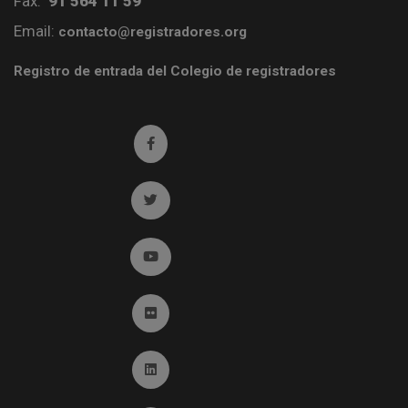
Fax:
91 564 11 59
Email:
contacto@registradores.org
Registro de entrada del Colegio de registradores
Ir a facebook (abre en ventana nueva)
Ir a twitter (abre en ventana nueva)
Ir a YouTube (abre en ventana nueva)
Ir a Flickr (abre en ventana nueva)
Ir a Linkedin (abre en ventana nueva)