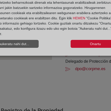
detzeko beharrezkoak direnak eta lehentasunak erabiltzaileak zerbitzur
Agosto: De lunes a vier
rri jakin batzuekin sartzeko informazioa gogoratzeko. Hirugarrenen
Los días 24 y 31 de dic
asunen cookieak eta erabiltzailearen webgunean erabilera aztertzeko an
etarako cookieak ere erabiltzen ditu. Egin klik
HEMEN
"Cookie Politika"
o informazio gehiago lortzeko. Cookie guztiak onartu ditzakezu "Onartu
Datos de contacto:
sakatuz, edo konfigura itzazu edo uko egin botoia "Aukeratu nahi dut...
(953) 22 23 00
z.
jaen@registromerca
Aukeratu nahi dut...
Onartu
Datos del Registrador:
M.ª Belén López E
Delegado de Protección d
dpo@corpme.es
 Registro de la Propiedad