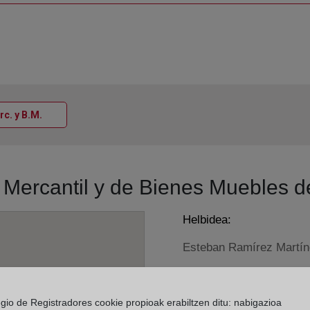
Ventana nueva
rc. y B.M.
o Mercantil y de Bienes Muebles 
Helbidea:
Esteban Ramírez Martínez
Horario:
De lunes a viernes de 0
egio de Registradores cookie propioak erabiltzen ditu: nabigazioa