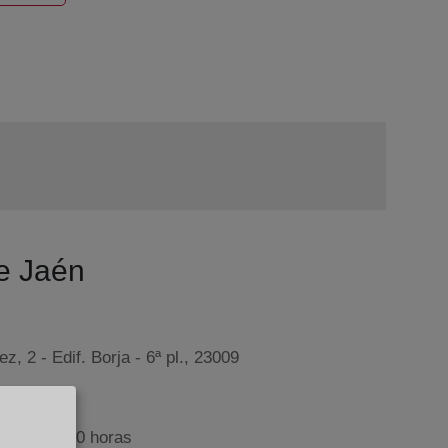
de Jaén
, 2 - Edif. Borja - 6ª pl., 23009
9:00 a 17:00 horas