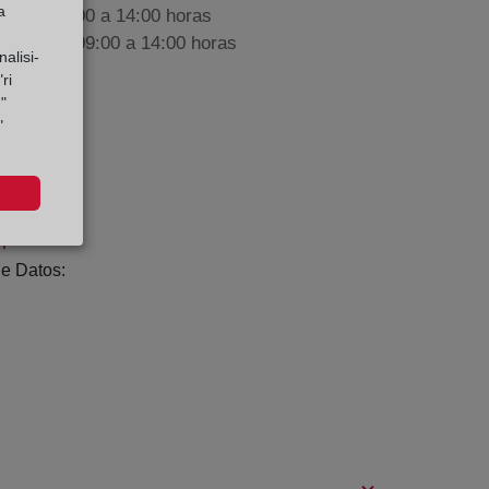
a
nes de 09:00 a 14:00 horas
iembre de 09:00 a 14:00 horas
alisi-
ri
"
"
ntil.org
spada
e Datos: