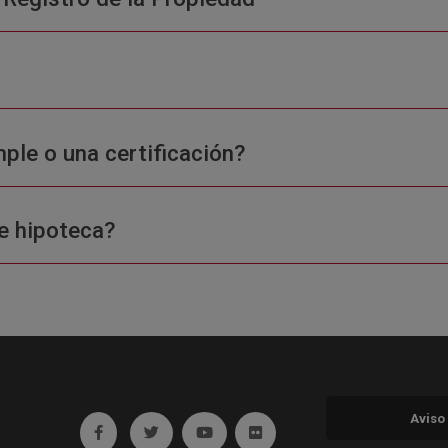
ple o una certificación?
e hipoteca?
Aviso
Ir a facebook (abre en ventana nueva)
Ir a twitter (abre en ventana nueva)
Ir a YouTube (abre en ventana nuev
Ir a Flickr (abre en ventana 