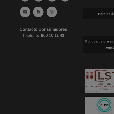
Ir a Linkedin (abre en ventana nueva)
Ir al Blog (abre en ventana nueva)
Ir a Instagram (abre en ventana nue
Política 
Contacto Consumidores
Teléfono:
900 10 11 41
Política de priva
regis