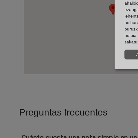
ahalbi
ezauga
lehent
helburu
buruzk
botoia 
sakatu
Preguntas frecuentes
Cuánto cuesta una nota simple en un