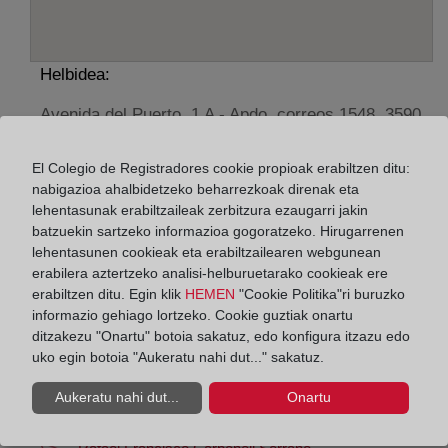
Helbidea:
Avenida del Puerto, 1 A - Apdo. correos 1548, 3590
Horario:
El Colegio de Registradores cookie propioak erabiltzen ditu:
nabigazioa ahalbidetzeko beharrezkoak direnak eta
De lunes a viernes de 09:00 a 17:00 horas
lehentasunak erabiltzaileak zerbitzura ezaugarri jakin
Agosto: De lunes a viernes de 09:00 a 14:00 horas
batzuekin sartzeko informazioa gogoratzeko. Hirugarrenen
Los días 24 y 31 de diciembre de 09:00 a 14:00
lehentasunen cookieak eta erabiltzailearen webgunean
horas
erabilera aztertzeko analisi-helburuetarako cookieak ere
erabiltzen ditu. Egin klik
HEMEN
"Cookie Politika"ri buruzko
informazio gehiago lortzeko. Cookie guztiak onartu
Datos de contacto:
ditzakezu "Onartu" botoia sakatuz, edo konfigura itzazu edo
96 527 13 10
uko egin botoia "Aukeratu nahi dut..." sakatuz.
altea@registrodelapropiedad.org
Aukeratu nahi dut...
Onartu
Datos del Registrador: