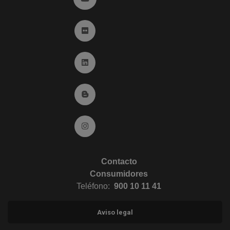
Ir a Flickr (abre en ventana nueva)
Ir a Linkedin (abre en ventana nueva)
Ir al Blog (abre en ventana nueva)
Ir a Instagram (abre en ventana nueva)
Contacto
Consumidores
Teléfono:
900 10 11 41
Aviso legal