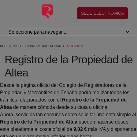
Eduki nagusira joan
(abre en nueva ventana)
SEDE ELECTRONICA
REGISTROS
DE LA PROPIEDAD
ALICANTE
ALTEA Nº 01
Registro de la Propiedad de
Altea
Desde la página oficial del Colegio de Registradores de la
Propiedad y Mercantiles de España podrá realizar todos los
trámites relacionados con el
Registro de la Propiedad de
Altea
de manera cómoda desde su casa u oficina.
Ahora, servicios tan comunes como solicitar una nota simple al
Registro de la Propiedad de Altea
pueden hacerse desde
esta plataforma al coste oficial de
9,02 €
más IVA y disponer de
ella en un plazo medio inferior a dos horas.