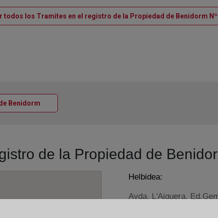
r todos los Tramites en el registro de la Propiedad de Benidorm Nº
Ventana nueva
a de Benidorm
egistro de la Propiedad de Benido
Helbidea:
Avda. L'Aiguera, Ed.Ge
Horario: