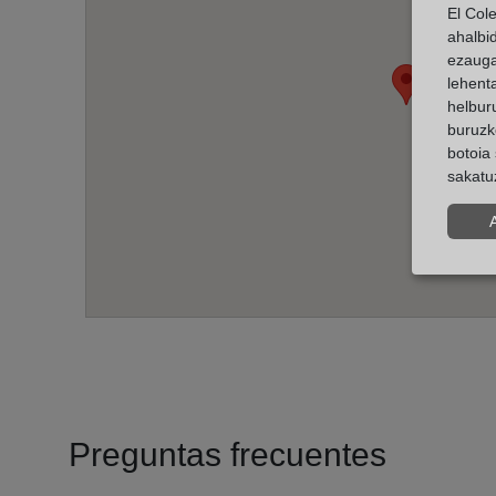
El Col
ahalbi
ezauga
lehent
helburu
buruzk
botoia 
sakatu
Preguntas frecuentes