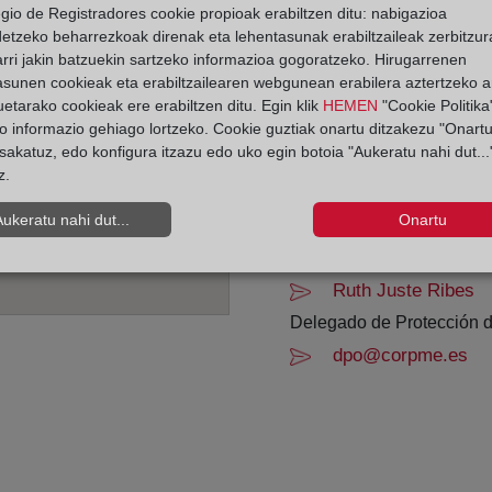
egio de Registradores cookie propioak erabiltzen ditu: nabigazioa
detzeko beharrezkoak direnak eta lehentasunak erabiltzaileak zerbitzur
De lunes a viernes de 0
rri jakin batzuekin sartzeko informazioa gogoratzeko. Hirugarrenen
Agosto: De lunes a vier
asunen cookieak eta erabiltzailearen webgunean erabilera aztertzeko an
Los días 24 y 31 de dic
etarako cookieak ere erabiltzen ditu. Egin klik
HEMEN
"Cookie Politika"
o informazio gehiago lortzeko. Cookie guztiak onartu ditzakezu "Onartu
sakatuz, edo konfigura itzazu edo uko egin botoia "Aukeratu nahi dut...
Datos de contacto:
z.
(96) 585 48 36
Aukeratu nahi dut...
Onartu
benidorm1@registr
Datos del Registrador:
Ruth Juste Ribes
Delegado de Protección d
dpo@corpme.es