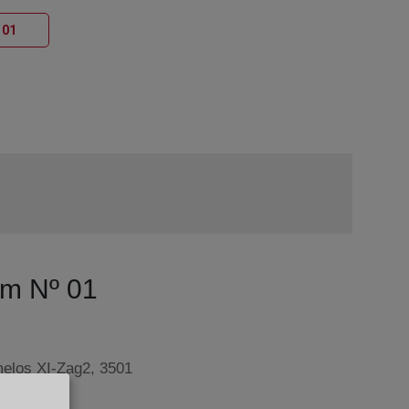
Ventana nueva
 01
rm Nº 01
melos XI-Zag2, 3501