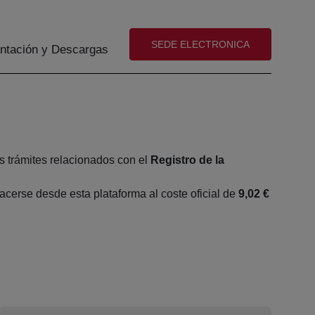
(abre en nueva ventana)
SEDE ELECTRONICA
tación y Descargas
s trámites relacionados con el
Registro de la
cerse desde esta plataforma al coste oficial de
9,02 €