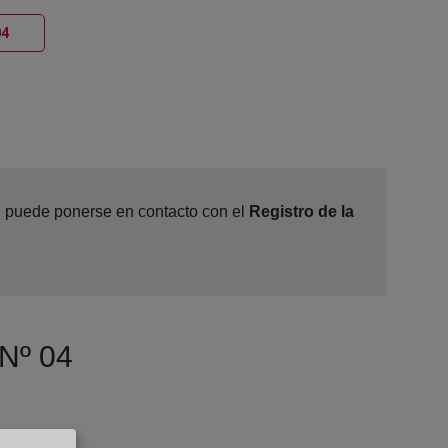
Ventana nueva
04
e, puede ponerse en contacto con el
Registro de la
 Nº 04
, 33008