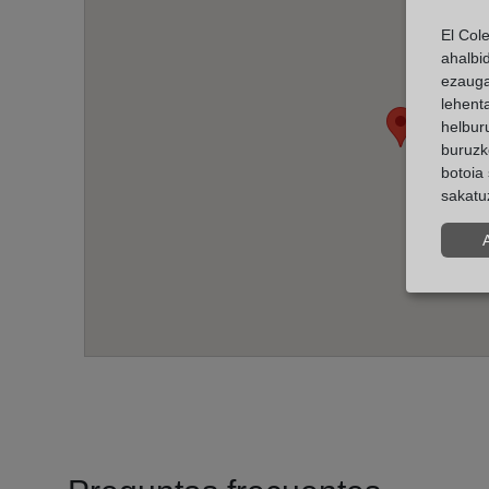
El Col
ahalbi
ezauga
lehent
helburu
buruzk
botoia 
sakatu