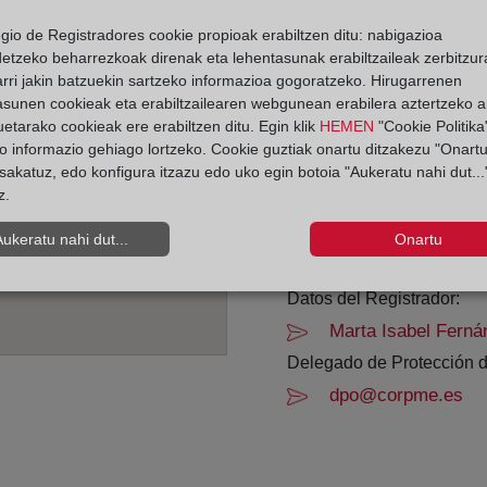
egio de Registradores cookie propioak erabiltzen ditu: nabigazioa
Horario:
detzeko beharrezkoak direnak eta lehentasunak erabiltzaileak zerbitzur
rri jakin batzuekin sartzeko informazioa gogoratzeko. Hirugarrenen
De lunes a viernes de 0
asunen cookieak eta erabiltzailearen webgunean erabilera aztertzeko an
Agosto: De lunes a vier
etarako cookieak ere erabiltzen ditu. Egin klik
HEMEN
"Cookie Politika"
Los días 24 y 31 de dic
o informazio gehiago lortzeko. Cookie guztiak onartu ditzakezu "Onartu
sakatuz, edo konfigura itzazu edo uko egin botoia "Aukeratu nahi dut...
z.
Datos de contacto:
(98) 522 32 55
Aukeratu nahi dut...
Onartu
oviedo4@registrode
Datos del Registrador:
Marta Isabel Fern
Delegado de Protección d
dpo@corpme.es