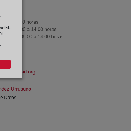
a
9:00 a 17:00 horas
alisi-
nes de 09:00 a 14:00 horas
ri
iembre de 09:00 a 14:00 horas
"
"
lapropiedad.org
ández Urrusuno
e Datos: