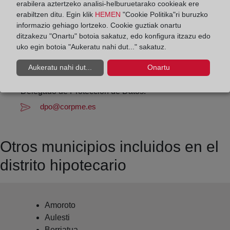
erabilera aztertzeko analisi-helburuetarako cookieak ere
Datos de contacto:
erabiltzen ditu. Egin klik
HEMEN
"Cookie Politika"ri buruzko
informazio gehiago lortzeko. Cookie guztiak onartu
(94) 616 81 48
ditzakezu "Onartu" botoia sakatuz, edo konfigura itzazu edo
marquina@registrodelapropiedad.org
uko egin botoia "Aukeratu nahi dut..." sakatuz.
Datos del Registrador:
Aukeratu nahi dut...
Onartu
Juan José García Núñez
Delegado de Protección de Datos:
dpo@corpme.es
Otros municipios incluidos en el
distrito hipotecario
Amoroto
Aulesti
Berriatua