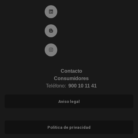
Ir a Linkedin (abre en ventana nueva)
Ir al Blog (abre en ventana nueva)
Ir a Instagram (abre en ventana nueva)
Contacto
Consumidores
Teléfono:
900 10 11 41
Aviso legal
Política de privacidad