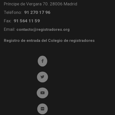
Príncipe de Vergara 70. 28006 Madrid
Teléfono:
91 270 17 96
Fax:
91 564 11 59
Email:
contacto@registradores.org
Registro de entrada del Colegio de registradores
Ir a facebook (abre en ventana nueva)
Ir a twitter (abre en ventana nueva)
Ir a YouTube (abre en ventana nueva)
Ir a Flickr (abre en ventana nueva)