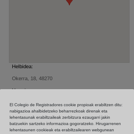
Helbidea:
Okerra, 18, 48270
Horario:
De lunes a viernes de 09:00 a 17:00 horas
El Colegio de Registradores cookie propioak erabiltzen ditu:
Agosto: De lunes a viernes de 09:00 a 14:00 horas
nabigazioa ahalbidetzeko beharrezkoak direnak eta
Los días 24 y 31 de diciembre de 09:00 a 14:00
lehentasunak erabiltzaileak zerbitzura ezaugarri jakin
batzuekin sartzeko informazioa gogoratzeko. Hirugarrenen
horas
lehentasunen cookieak eta erabiltzailearen webgunean