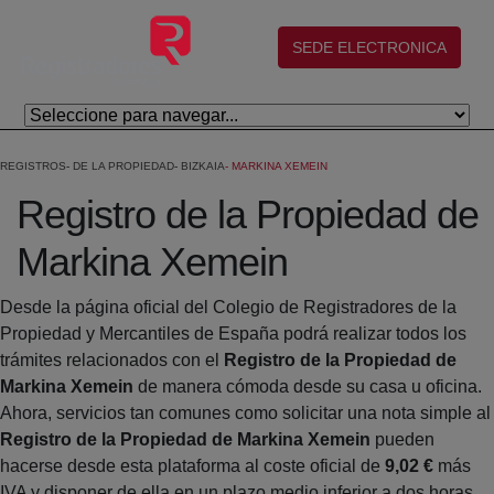
Eduki nagusira joan
(abre en nueva ventana)
SEDE ELECTRONICA
REGISTROS
DE LA PROPIEDAD
BIZKAIA
MARKINA XEMEIN
Registro de la Propiedad de
Markina Xemein
Desde la página oficial del Colegio de Registradores de la
Propiedad y Mercantiles de España podrá realizar todos los
trámites relacionados con el
Registro de la Propiedad de
Markina Xemein
de manera cómoda desde su casa u oficina.
Ahora, servicios tan comunes como solicitar una nota simple al
Registro de la Propiedad de Markina Xemein
pueden
hacerse desde esta plataforma al coste oficial de
9,02 €
más
IVA y disponer de ella en un plazo medio inferior a dos horas.