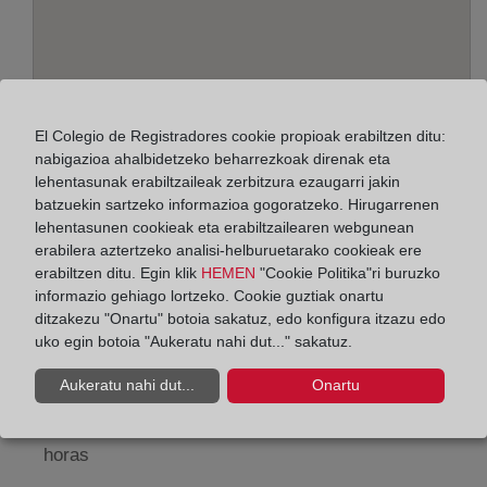
El Colegio de Registradores cookie propioak erabiltzen ditu:
nabigazioa ahalbidetzeko beharrezkoak direnak eta
lehentasunak erabiltzaileak zerbitzura ezaugarri jakin
batzuekin sartzeko informazioa gogoratzeko. Hirugarrenen
Helbidea:
lehentasunen cookieak eta erabiltzailearen webgunean
erabilera aztertzeko analisi-helburuetarako cookieak ere
Avda. de La Laguna, 37 - local A - Edif. Las
erabiltzen ditu. Egin klik
HEMEN
"Cookie Politika"ri buruzko
Palmeras, 11550
informazio gehiago lortzeko. Cookie guztiak onartu
ditzakezu "Onartu" botoia sakatuz, edo konfigura itzazu edo
Horario:
uko egin botoia "Aukeratu nahi dut..." sakatuz.
De lunes a viernes de 09:00 a 17:00 horas
Aukeratu nahi dut...
Onartu
Agosto: De lunes a viernes de 09:00 a 14:00 horas
Los días 24 y 31 de diciembre de 09:00 a 14:00
horas