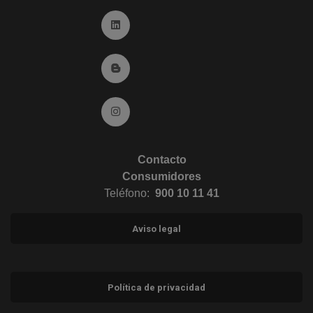
Ir a Linkedin (abre en ventana nueva)
Ir al Blog (abre en ventana nueva)
Ir a Instagram (abre en ventana nueva)
Contacto
Consumidores
Teléfono:
900 10 11 41
Aviso legal
Política de privacidad