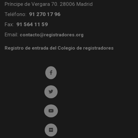
Príncipe de Vergara 70. 28006 Madrid
Teléfono:
91 270 17 96
Fax:
91 564 11 59
Email:
contacto@registradores.org
Registro de entrada del Colegio de registradores
Ir a facebook (abre en ventana nueva)
Ir a twitter (abre en ventana nueva)
Ir a YouTube (abre en ventana nueva)
Ir a Flickr (abre en ventana nueva)