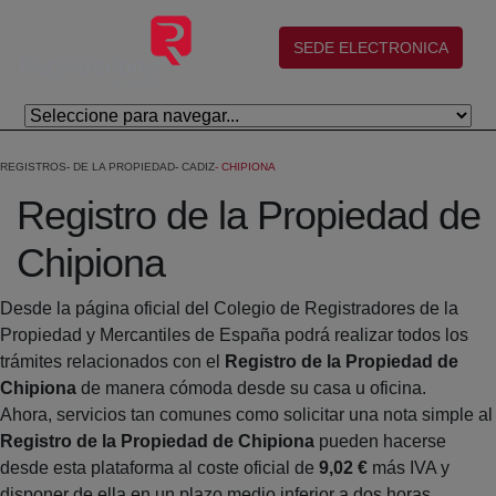
Eduki nagusira joan
(abre en nueva ventana)
SEDE ELECTRONICA
REGISTROS
DE LA PROPIEDAD
CADIZ
CHIPIONA
Registro de la Propiedad de
Chipiona
Desde la página oficial del Colegio de Registradores de la
Propiedad y Mercantiles de España podrá realizar todos los
trámites relacionados con el
Registro de la Propiedad de
Chipiona
de manera cómoda desde su casa u oficina.
Ahora, servicios tan comunes como solicitar una nota simple al
Registro de la Propiedad de Chipiona
pueden hacerse
desde esta plataforma al coste oficial de
9,02 €
más IVA y
disponer de ella en un plazo medio inferior a dos horas.